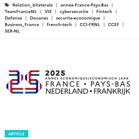
Catégories
Relation_bilaterale
annee-France-Pays-Bas
:
TeamFranceNL
VIE
cybersecurite
Fintech
Defense
Douanes
securite-economique
Business_France
french-tech
CCI-FRNL
CCEF
SER-NL
ARTICLE