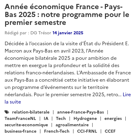
Année économique France - Pays-
Bas 2025 : notre programme pour le
premier semestre
Rédigé par : DG Trésor
14 janvier 2025
Décidée à l’occasion de la visite d’État du Président E.
Macron aux Pays-Bas en avril 2023, l’Année
économique bilatérale 2025 a pour ambition de
mettre en exergue la profondeur et la solidité des
relations franco-néerlandaises. L’Ambassade de France
aux Pays-Bas a concrétisé cette initiative en élaborant
un programme d’événements sur le territoire
néerlandais. Pour le premier semestre 2025, retro...
Lire
la suite
Catégories
relation-bilaterale
annee-France-Pays-Bas
:
TeamFranceNL
IA
Tech
Hydrogene
energies
securite-economique
agroalimentaire
business-france
French-Tech
CCI-FRNL
CCEF