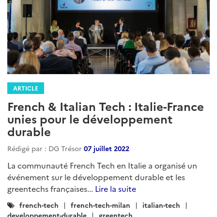
ARTICLE
French & Italian Tech : Italie-France
unies pour le développement
durable
Rédigé par : DG Trésor
07 juillet 2022
La communauté French Tech en Italie a organisé un
événement sur le développement durable et les
greentechs françaises...
Lire la suite
Catégories
french-tech
french-tech-milan
italian-tech
:
developpement-durable
greentech