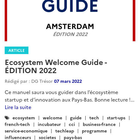
ARTICLE
Ecosystem Welcome Guide -
ÉDITION 2022
Rédigé par : DG Trésor
07 mars 2022
Ce manuel saura vous guider dans l’écosystème
startup et d’innovation aux Pays-Bas. Bonne lecture !...
Lire la suite
Catégories
ecosystem
welcome
guide
tech
start-ups
:
french-tech
incubateur
cci
business-france
service-economique
techleap
programme
influenceurs
societes
pays-bas