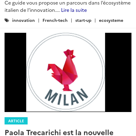
Ce guide vous propose un parcours dans l’écosystème
italien de l’innovation....
Lire la suite
Catégories
innovation
French-tech
start-up
ecosysteme
:
ARTICLE
Paola Trecarichi est la nouvelle