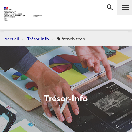
Me
RECHERC
Accueil
Trésor-Info
french-tech
Trésor-Info