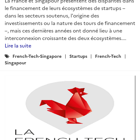
La France et Singapour présentent des disparités dans
le financement de leurs écosystèmes de startups –
dans les secteurs soutenus, l'origine des
investissements ou la nature des tours de financement
–, mais ces dernières années ont donné lieu à une
interconnexion croissante des deux écosystèmes....
Lire la suite
Catégories
French-Tech-Singapore
Startups
French-Tech
:
Singapour