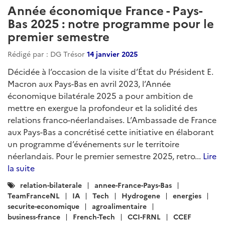
Année économique France - Pays-
Bas 2025 : notre programme pour le
premier semestre
Rédigé par : DG Trésor
14 janvier 2025
Décidée à l’occasion de la visite d’État du Président E.
Macron aux Pays-Bas en avril 2023, l’Année
économique bilatérale 2025 a pour ambition de
mettre en exergue la profondeur et la solidité des
relations franco-néerlandaises. L’Ambassade de France
aux Pays-Bas a concrétisé cette initiative en élaborant
un programme d’événements sur le territoire
néerlandais. Pour le premier semestre 2025, retro...
Lire
la suite
Catégories
relation-bilaterale
annee-France-Pays-Bas
:
TeamFranceNL
IA
Tech
Hydrogene
energies
securite-economique
agroalimentaire
business-france
French-Tech
CCI-FRNL
CCEF