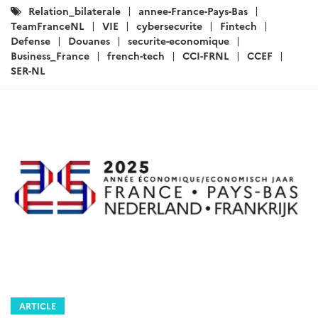
Catégories
Relation_bilaterale
annee-France-Pays-Bas
:
TeamFranceNL
VIE
cybersecurite
Fintech
Defense
Douanes
securite-economique
Business_France
french-tech
CCI-FRNL
CCEF
SER-NL
ARTICLE