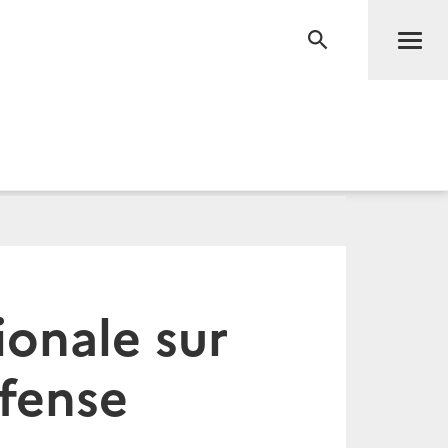
Men
RECHERCHE
ionale sur
éfense