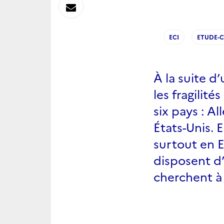
sur
Envoyer
Linkedin
par
ECI
ETUDE-
Messagerie
À la suite 
les fragilité
six pays : A
États-Unis. E
surtout en E
disposent d
cherchent à 