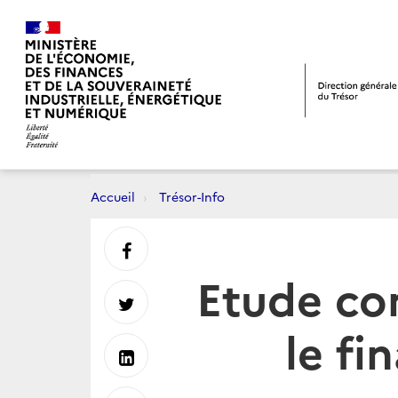
Accueil
Trésor-Info
Partager
Etude com
sur
Partager
le fi
Facebook
sur
Partager
Twitter