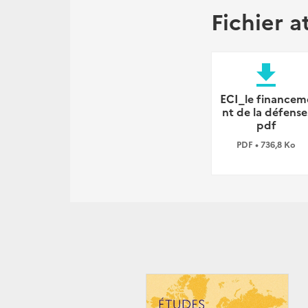
Fichier a
file_download
ECI_le financem
nt de la défense
pdf
PDF • 736,8 Ko