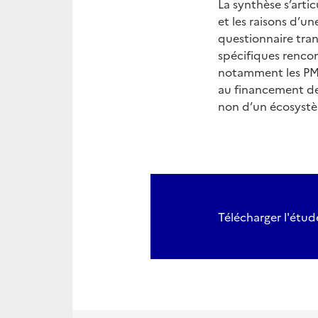
La synthèse s’articu
et les raisons d’u
questionnaire tran
spécifiques rencont
notamment les PME e
au financement de l
non d’un écosystèm
Télécharger l'étu