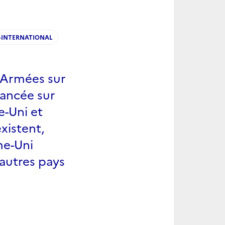
-INTERNATIONAL
s Armées sur
 lancée sur
e-Uni et
existent,
me-Uni
autres pays