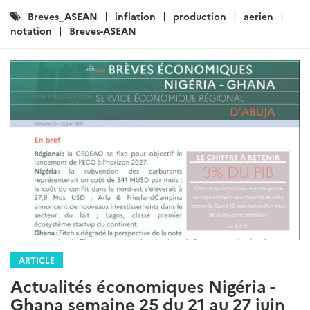
Catégories
Breves_ASEAN
inflation
production
aerien
:
notation
Breves-ASEAN
ARTICLE
Actualités économiques Nigéria -
Ghana semaine 25 du 21 au 27 juin