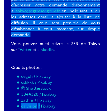
d’adresser votre demande d’abonnement
à
tokyo@dgtresor.gouv.fr
en indiquant la ou
les adresses email à ajouter à la liste de
diffusion. Il vous sera possible de vous
désabonner à tout moment, sur simple
demande.
Vous pouvez aussi suivre le SER de Tokyo
sur
Twitter
et
LinkedIn
.
Crédits photos :
cegoh /
Pixabay
cskkkk /
Pixabay
Ⓒ Shutterstock
3844328 /
Pixabay
zathris /
Pixabay
calvision
/
Pixabay