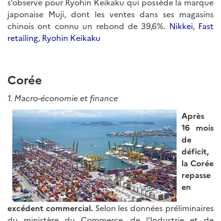
s’observe pour Ryohin Keikaku qui possède la marque
japonaise Muji, dont les ventes dans ses magasins
chinois ont connu un rebond de 39,6%.
Nikkei
,
Fast
retailing
,
Ryohin Keikaku
Corée
1. Macro-économie et finance
Après
16 mois
de
déficit,
la Corée
repasse
en
excédent commercial.
Selon les données préliminaires
du ministère du Commerce, de l’Industrie et de