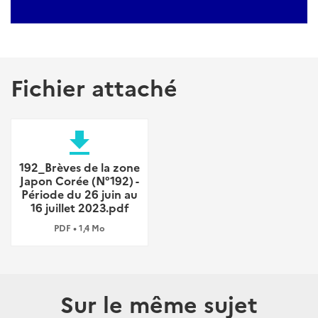
Fichier attaché
file_download
192_Brèves de la zone
Japon Corée (N°192) -
Période du 26 juin au
16 juillet 2023.pdf
PDF • 1,4 Mo
Sur le même sujet