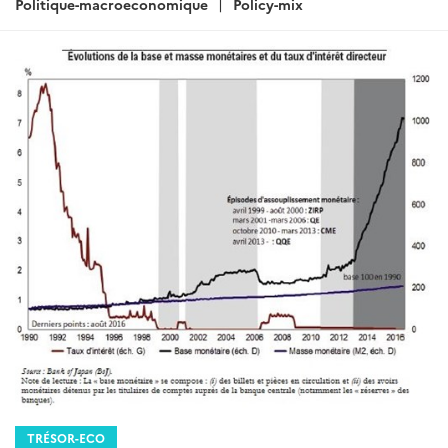
:
Politique-macroeconomique
Policy-mix
TRÉSOR-ECO