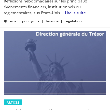
Réflexions hebdomadaires sur les principaux
évènements financiers, institutionnels ou
règlementaires, aux Etats-Unis....
Lire la suite
Catégories
eco
policy-mix
finance
regulation
:
ARTICLE