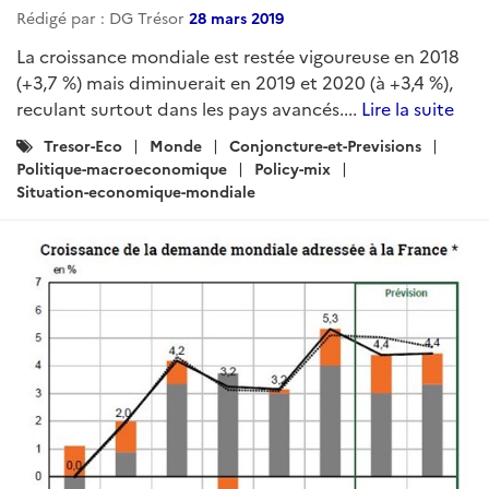
Rédigé par : DG Trésor
28 mars 2019
La croissance mondiale est restée vigoureuse en 2018
(+3,7 %) mais diminuerait en 2019 et 2020 (à +3,4 %),
reculant surtout dans les pays avancés....
Lire la suite
Catégories
Tresor-Eco
Monde
Conjoncture-et-Previsions
:
Politique-macroeconomique
Policy-mix
Situation-economique-mondiale