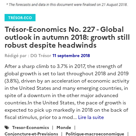
TRÉSOR-ECO
Trésor-Economics No. 227 - Global
outlook in autumn 2018: growth still
robust despite headwinds
Rédigé par : DG Trésor
11 septembre 2018
After a sharp climb to 3.7% in 2017, the strength of
global growth is set to last throughout 2018 and 2019
(3.8%), driven by an acceleration of economic activity
in the United States and many emerging countries, in
spite of a downturn in the other major advanced
countries.In the United States, the pace of growth is
expected to pick up markedly in 2018 on the back of
fiscal stimulus, prior to a mod...
Lire la suite
Catégories
Tresor-Economics
Monde
:
Conjoncture-et-Previsions
Politique-macroeconomique