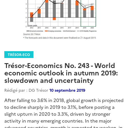
TRÉSOR-ECO
Trésor-Economics No. 243 - World
economic outlook in autumn 2019:
slowdown and uncertainty
Rédigé par : DG Trésor
10 septembre 2019
After falling to 3.6% in 2018, global growth is projected
to decline sharply in 2019 to 3.1%, before posting a
slight upturn in 2020 to 3.3%, driven by stronger
activity in many emerging countries. In the major
advanced countries, growth is expected to weaken, in