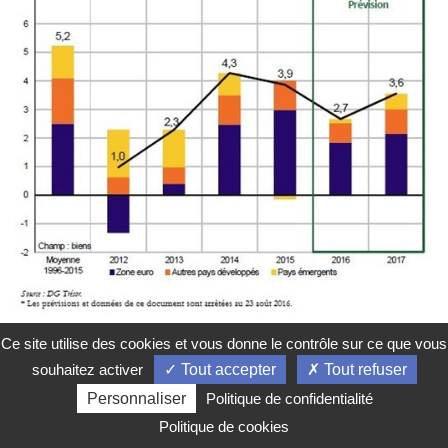
Ce site utilise des cookies et vous donne le contrôle sur ce que vous
TRÉSOR-ECO
souhaitez activer
Tout accepter
Tout refuser
Trésor-Éco n° 181 - La situation
Personnaliser
Politique de confidentialité
économique à l’été 2016 : une
croissance modérée gagnant
Politique de cookies