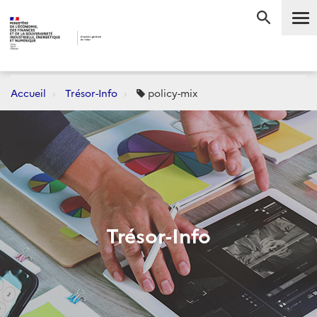
Me
RECHERC
Accueil
Trésor-Info
policy-mix
Trésor-Info