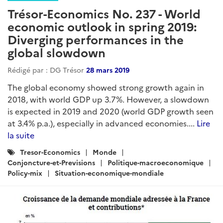
Trésor-Economics No. 237 - World
economic outlook in spring 2019:
Diverging performances in the
global slowdown
Rédigé par : DG Trésor
28 mars 2019
The global economy showed strong growth again in
2018, with world GDP up 3.7%. However, a slowdown
is expected in 2019 and 2020 (world GDP growth seen
at 3.4% p.a.), especially in advanced economies....
Lire
la suite
Catégories
Tresor-Economics
Monde
:
Conjoncture-et-Previsions
Politique-macroeconomique
Policy-mix
Situation-economique-mondiale