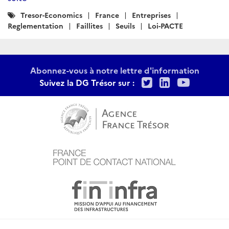
Catégories
Tresor-Economics
France
Entreprises
:
Reglementation
Faillites
Seuils
Loi-PACTE
Abonnez-vous à notre lettre d'information
Twitter
LinkedIn
Youtu
Suivez la DG Trésor sur :