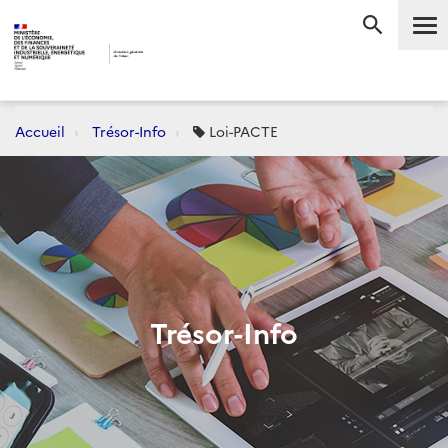
Me
RECHERC
Accueil
Trésor-Info
Loi-PACTE
Trésor-Info