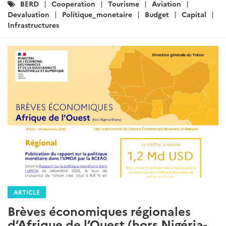
Catégories
BERD
Cooperation
Tourisme
Aviation
:
Devaluation
Politique_monetaire
Budget
Capital
Infrastructures
ARTICLE
Brèves économiques régionales
d’Afrique de l’Ouest (hors Nigéria-