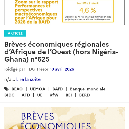
ARTICLE
Brèves économiques régionales
d’Afrique de l’Ouest (hors Nigéria-
Ghana) n°625
Rédigé par : DG Trésor
10 avril 2026
n/a...
Lire la suite
Catégories
BEAO
UEMOA
BAfD
Banque_mondiale
:
BIDC
AFD
UE
KfW
BEI
BERD