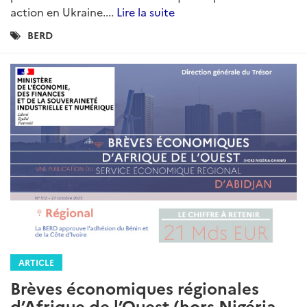
action en Ukraine....
Lire la suite
Catégories
BERD
:
ARTICLE
Brèves économiques régionales
d’Afrique de l’Ouest (hors Nigéria-