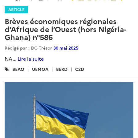
ARTICLE
Brèves économiques régionales
d’Afrique de l’Ouest (hors Nigéria-
Ghana) n°586
Rédigé par : DG Trésor
30 mai 2025
NA...
Lire la suite
Catégories
BEAO
UEMOA
BERD
C2D
: