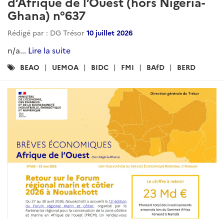
d’Afrique de l’Ouest (hors Nigéria-
Ghana) n°637
Rédigé par : DG Trésor
10 juillet 2026
n/a...
Lire la suite
Catégories
BEAO
UEMOA
BIDC
FMI
BAfD
BERD
: