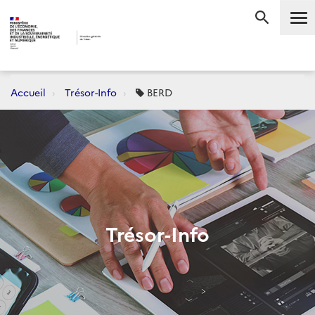
Me
RECHERC
Accueil
Trésor-Info
BERD
Trésor-Info