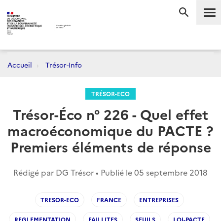
Me
RECHERC
Accueil
Trésor-Info
TRÉSOR-ECO
Trésor-Éco n° 226 - Quel effet
macroéconomique du PACTE ?
Premiers éléments de réponse
Rédigé par DG Trésor • Publié le
05 septembre 2018
TRESOR-ECO
FRANCE
ENTREPRISES
REGLEMENTATION
FAILLITES
SEUILS
LOI-PACTE