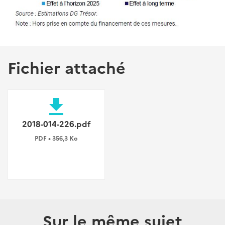
Fichier attaché
file_download
2018-014-226.pdf
PDF • 356,3 Ko
Sur le même sujet