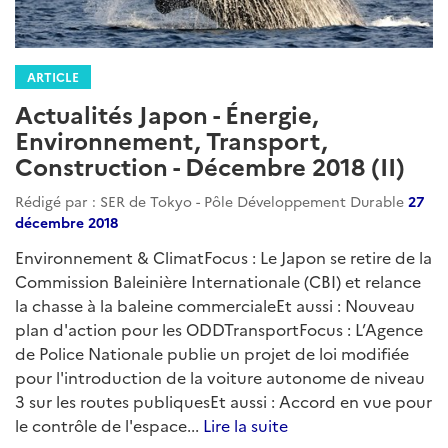
transport-aerien
transport-ferroviaire
mobilite-durable
energie
energies-fossiles
energie-stockage
energies-renouvelables
electricite
transition-energetique
infrastructures
urbanisme
ARTICLE
Actualités Japon - Énergie,