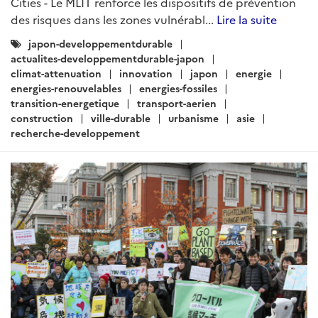
Centrales-electriques
mix-energetique
Production-solaire
Automobiles
Energies-fossiles
ARTICLE
Actualités Japon - Énergie,
Environnement, Transport,