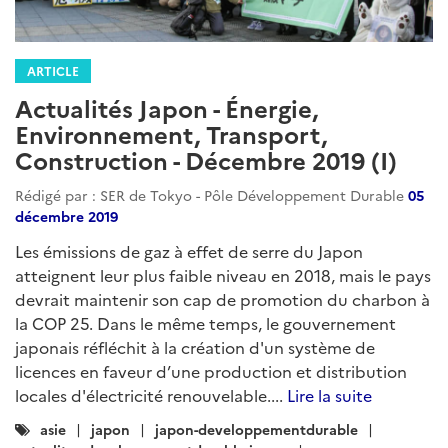
Construction - Juillet 2020 (ii)
Rédigé par : SER de Tokyo - Pôle Développement Durable
22
juillet 2020
Retour sur les annonces concernant les centrales à
charbon / Le gouvernement japonais prévoit 30 GW
d’éolien en mer (offshore) d’ici 2040 / Ouverture d’une
nouvelle station hydrogène à Nagoya / Dommages
matériels et humains conséquents suite aux pluies
torrentielles...
Lire la suite
Catégories
japon
japon-developpementdurable
:
energies-fossiles
energie
environnement
climat
transport
actualites-developpementdurable-japon
hydrogene
eolien