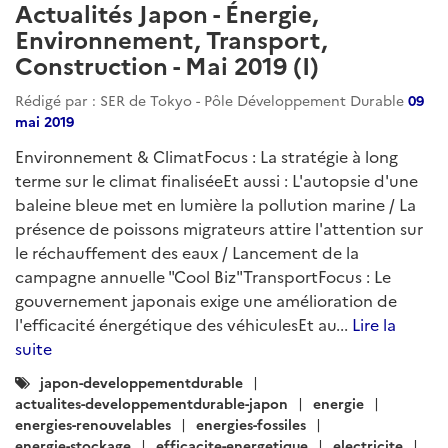
Environnement, Transport,
Construction - Mars 2020 (II)
Rédigé par : SER de Tokyo - Pôle Développement Durable
19
mars 2020
Neuf ans après Fukushima, le charbon japonais se
porte encore (trop) bien. La centrale de production
d'hydrogène vert FH2R entre en service à Fukushima.
Impact du COVID-19 sur les transports aérien et
ferroviaire au Japon....
Lire la suite
Catégories
japon-developpementdurable
:
actualites-developpementdurable-japon
energie
energies-fossiles
transition-energetique
transports
transport-aerien
transport-ferroviaire
climat-attenuation
climat