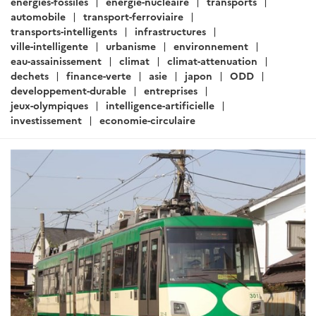
ARTICLE
Actualités Japon - Énergie,
Environnement, Transport,
Construction - Janvier 2020 (II)
Rédigé par : SER de Tokyo - Pôle Développement Durable
24
janvier 2020
Le gouvernement japonais lance sa nouvelle stratégie
d’innovation environnementale. Le Japon s'associe aux
pays membres de l'ASEAN pour développer l'industrie
aéronautique. Les propos de Shinjiro Koizumi au sujet
d’un projet de centrale à charbon au Vietnam au
premier plan d’un triptyque charbonné. Compact
Cities - Le MLIT renforce les dispositifs de prévention