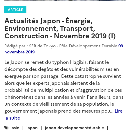
de centrales à charbon / Entrée remarquée du géant
télécom NTT sur le marché japonais des énergies
renouvelables / JR Central et le recul de la mise en
service du train Maglev / Hausse de 50% des
glissements de terrain au Japon ces 10 dernières
années...
Lire la suite
Catégories
japon
japon-developpementdurable
:
energies-fossiles
transport
energie
environnement
climat
actualites-developpementdurable-japon