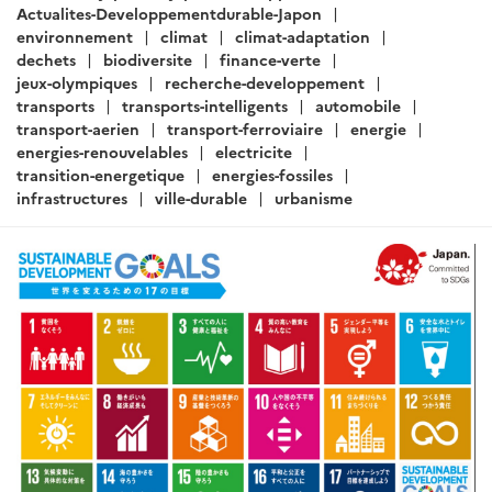
ARTICLE
Centrales à charbon : politique
d’export du Japon
Rédigé par : SER de Tokyo - Pôle Développement Durable
28
avril 2020
Le Japon, deuxième financeur mondial de centrales à
charbon, maintient un soutien actif à de nouveaux
projets dans les pays en développement, en
particulier en Asie. Cette politique, portée tant par le
acteurs publics que le secteur privé, fait face à des
contestations grandissantes tant au Japon qu’à
l’international. Le gouvernement et les financeurs
privés commencent à infléchir leurs positions....
Lire la