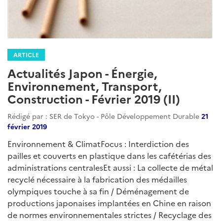
japon-developpementdurable
transports
transport-aerien
transport-ferroviaire
automobile
mobilite-durable
environnement
dechets
biodiversite
finance-verte
climat-adaptation
climat
energie
energies-fossiles
energies-renouvelables
infrastructures
onu
odd
mer-oceans
jeux-olympiques
investissement