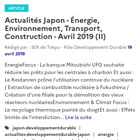
développement. Entrée de Marubeni sur le marché
taïwanais des énergies renouvelables. Toyota Motor
investit dans la conduite automatisée et les véhicules
électriques....
Lire la suite
Catégories
japon-developpementdurable
:
actualites-developpementdurable-japon
energie
energies-fossiles
transition-energetique
energies-renouvelables
transports
transports-intelligents
automobile
transport-routier
mobilite-durable
developpement-durable