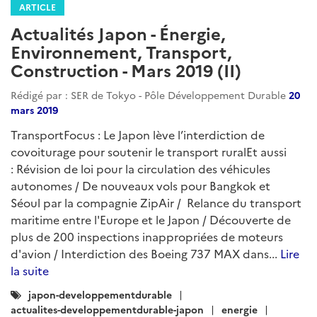
environnement
climat
climat-adaptation
dechets
biodiversite
finance-verte
jeux-olympiques
recherche-developpement
transports
transports-intelligents
automobile
transport-aerien
transport-ferroviaire
energie
energies-renouvelables
electricite
transition-energetique
energies-fossiles
infrastructures
ville-durable
urbanisme