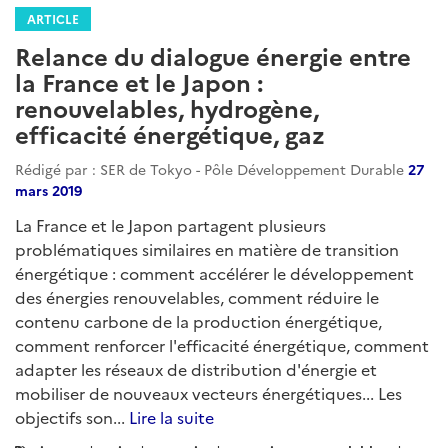
environnement
climat
energies-fossiles
entreprises
mer-oceans
climat-adaptation
climat-attenuation
energie
energies-renouvelables
energie-reseaux
electricite
energie-nucleaire
transports
automobile
transport-aerien
transport-ferroviaire
construction
batiment-logement
ville-intelligente
ville-durable