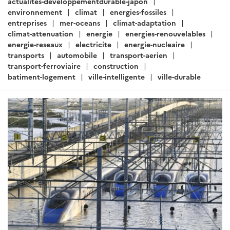
ARTICLE
Actualités Japon - Énergie,
Environnement, Transport,
Construction - Juillet 2020 (i)
Rédigé par : SER de Tokyo - Pôle Développement Durable
10
juillet 2020
Rejet de la première motion climat par les
investisseurs de la mégabanque japonaise Mizuho et
arrêt "en principe" du soutien public à l'exportation