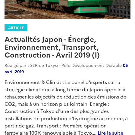
des risques dans les zones vulnérabl...
Lire la suite
Catégories
japon-developpementdurable
:
actualites-developpementdurable-japon
climat-attenuation
innovation
japon
energie
energies-renouvelables
energies-fossiles
transition-energetique
transport-aerien
construction
ville-durable
urbanisme
asie
recherche-developpement