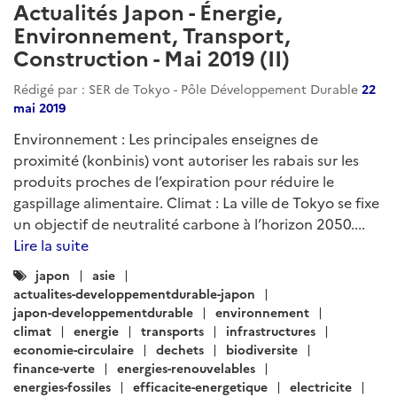
ARTICLE
Actualités Japon - Énergie,
Environnement, Transport,
Construction - Avril 2020 (I)
Rédigé par : SER de Tokyo - Pôle Développement Durable
06
avril 2020
Publication de la deuxième NDC japonaise: la
température augmente mais l'ambition climatique ne
suit pas. Centrales au charbon : Sumitomo Mitsui
Banking ferme le robinet du financement. COVID-19 :
impact sur le secteur des transports. Toyota et NTT
s'associent pour le développement des « villes
intelligentes » (smart cities)....
Lire la suite
Catégories
japon-developpementdurable