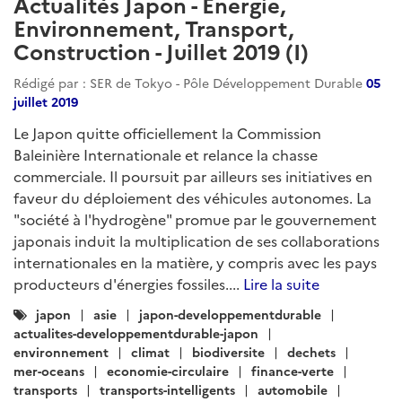
ARTICLE
Actualités Japon - Énergie,
Environnement, Transport,
Construction - Avril 2020 (II)
Rédigé par : SER de Tokyo - Pôle Développement Durable
17
avril 2020
COVID-19 : le ministre de l’Environnement avertit de la
menace qui pèse sur l'Accord de Paris. Toyota Motor,
Chubu EPCO et Toyota Tsusho lancent une joint-
venture (Toyota Green Energy LLP) pour développer
des projets d’énergies renouvelables. Impact du