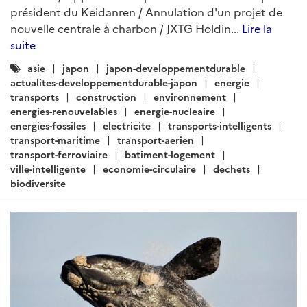
mer-oceans
economie-circulaire
finance-verte
transports
transports-intelligents
automobile
transport-routier
transport-maritime
transport-aerien
transport-ferroviaire
mobilite-durable
energie
energies-fossiles
energie-stockage
energies-renouvelables
electricite
transition-energetique
infrastructures
urbanisme
ARTICLE
Actualités Japon - Énergie,
Environnement, Transport,
Construction - Mai 2019 (II)
Rédigé par : SER de Tokyo - Pôle Développement Durable
22
mai 2019
Environnement : Les principales enseignes de
proximité (konbinis) vont autoriser les rabais sur les
produits proches de l’expiration pour réduire le
gaspillage alimentaire. Climat : La ville de Tokyo se fixe