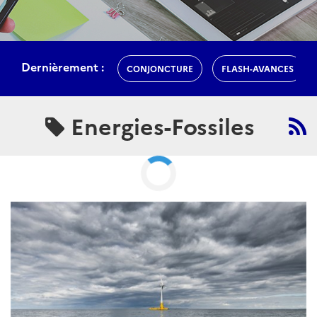
Energies-Fossiles
ARTICLE
Actualités Japon - Énergie,
Environnement, Transport,
Construction - Janvier 2020 (II)
Rédigé par : SER de Tokyo - Pôle Développement Durable
24
janvier 2020
Le gouvernement japonais lance sa nouvelle stratégie
d’innovation environnementale. Le Japon s'associe aux
pays membres de l'ASEAN pour développer l'industrie
aéronautique. Les propos de Shinjiro Koizumi au sujet