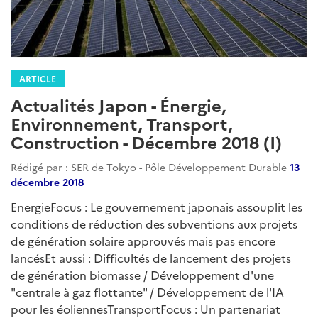
infrastructures
environnement
climat
climat-attenuation
biodiversite
asie
japon
ODD
mer-oceans
entreprises
jeux-olympiques
ARTICLE
Actualités Japon - Énergie,
Environnement, Transport,
Construction - Avril 2019 (II)
Rédigé par : SER de Tokyo - Pôle Développement Durable
19
avril 2019
EnergieFocus : La banque Mitsubishi UFG souhaite
réduire les prêts pour les centrales à charbon Et aussi :
Le Keidanren prône l'utilisation continue du nucléaire
/ Extraction de combustible nucléaire à Fukushima /
Création d'une filiale pour la démolition des vieux
réacteurs nucléairesEnvironnement & Climat Focus :
Le recyclage thermique pointé du doigtEt aussi : Effets