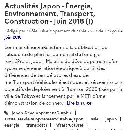
Rédigé par : Pôle Développement durable - SER de Tokyo
31
octobre 2018
Energie : Le Japon accueille une réunion ministérielle
internationale sur l’hydrogène énergie au cours de
laquelle est promue une collaboration globale pour la
création d’une société à l’hydrogène. Environnement
& Climat : Le gouvernement japonais prend des
initiatives en faveur de la réduction des déchets
plastique. Transport : les constructeurs automobiles
japonais et chinois s’associent pour le...
Lire la suite
Catégories
asie
japon
japon-developpementdurable
:
actualites-developpementdurable-japon
energie
transports
environnement
climat
infrastructures
jeux-olympiques
energies-renouvelables
energie-reseaux
electricite
energies-fossiles
transports-intelligents
automobile
transport-aerien
mobilite-durable
biodiversite
ville-intelligente
construction
dechets
economie-circulaire