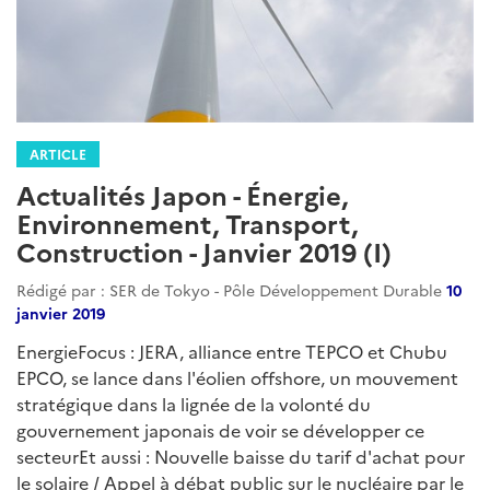
ARTICLE
Actualités Japon - Énergie,
Environnement, Transport,
Construction - Juillet 2019 (I)
Rédigé par : SER de Tokyo - Pôle Développement Durable
05
juillet 2019
Le Japon quitte officiellement la Commission
Baleinière Internationale et relance la chasse
commerciale. Il poursuit par ailleurs ses initiatives en
faveur du déploiement des véhicules autonomes. La
"société à l'hydrogène" promue par le gouvernement
japonais induit la multiplication de ses collaborations
internationales en la matière, y compris avec les pays
producteurs d'énergies fossiles....
Lire la suite
Catégories
japon
asie
japon-developpementdurable
:
actualites-developpementdurable-japon
environnement
climat
biodiversite
dechets