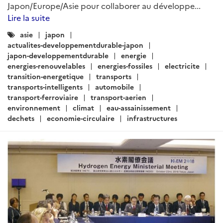
limités de l'interdiction...
Lire la suite
Catégories
japon-developpementdurable
:
actualites-developpementdurable-japon
energie
energies-fossiles
energie-nucleaire
transports
automobile
transport-ferroviaire
transports-intelligents
infrastructures
ville-intelligente
urbanisme
environnement
eau-assainissement
climat
climat-attenuation
dechets
finance-verte
asie
japon
ODD
developpement-durable
entreprises
jeux-olympiques
intelligence-artificielle
investissement
economie-circulaire
ARTICLE
Actualités Japon - Énergie,
Environnement, Transport,
Construction - Avril 2019 (I)
Rédigé par : SER de Tokyo - Pôle Développement Durable
05