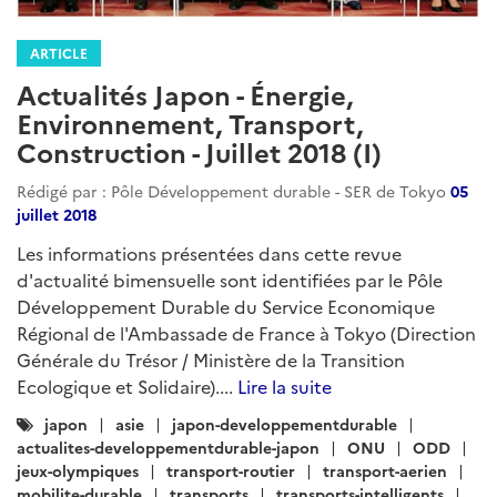
EnergieFocus : Le gouvernement japonais assouplit les
conditions de réduction des subventions aux projets
de génération solaire approuvés mais pas encore
lancésEt aussi : Difficultés de lancement des projets
de génération biomasse / Développement d'une
"centrale à gaz flottante" / Développement de l'IA
pour les éoliennesTransportFocus : Un partenariat
Japon/Europe/Asie pour collaborer au développe...
Lire la suite
Catégories
asie
japon
:
actualites-developpementdurable-japon
japon-developpementdurable
energie
energies-renouvelables
energies-fossiles
electricite
transition-energetique
transports
transports-intelligents
automobile
transport-ferroviaire
transport-aerien
environnement
climat
eau-assainissement
dechets
economie-circulaire
infrastructures