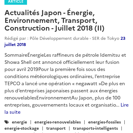
Rédigé par : SER de Tokyo - Pôle Développement Durable
21
février 2019
Environnement & ClimatFocus : Interdiction des
pailles et couverts en plastique dans les cafétérias des
administrations centralesEt aussi : La collecte de métal
recyclé nécessaire à la fabrication des médailles
olympiques touche à sa fin / Déménagement de
productions japonaises implantées en Chine en raison
de normes environnementales strictes / Recyclage des
déchets d'huile de palme par une star...
Lire la suite
Catégories
japon-developpementdurable
:
actualites-developpementdurable-japon
energie
energies-renouvelables
energies-fossiles
transports
transport-aerien
transport-ferroviaire
construction
infrastructures
ville-durable
ville-intelligente
urbanisme
environnement
climat
biodiversite
economie-circulaire
asie
japon
jeux-olympiques
investissement
dechets