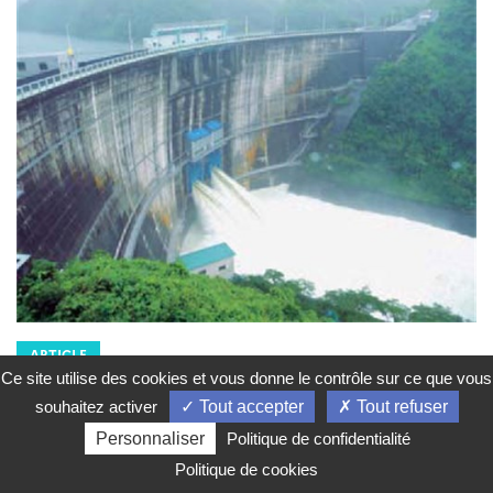
ARTICLE
Actualités Japon - Énergie,
Environnement, Transport,
Ce site utilise des cookies et vous donne le contrôle sur ce que vous
Construction - Août 2018 (I)
souhaitez activer
Tout accepter
Tout refuser
Rédigé par : Pôle Développement durable - SER de Tokyo
02
Personnaliser
Politique de confidentialité
août 2018
Politique de cookies