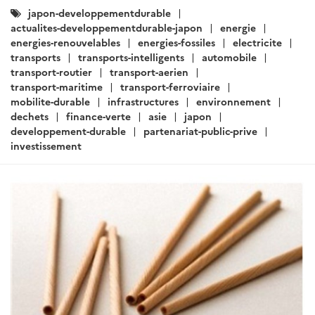
dechets
biodiversite
finance-verte
jeux-olympiques
recherche-developpement
transports
transports-intelligents
automobile
transport-aerien
transport-ferroviaire
energie
energies-renouvelables
electricite
transition-energetique
energies-fossiles
infrastructures
ville-durable
urbanisme
ARTICLE
Actualités Japon - Énergie,
Environnement, Transport,
Construction - Août 2019 (II)
Rédigé par : SER de Tokyo - Pôle Développement Durable
26
août 2019
Le gouvernement japonais avance sur le projet
d'accroissement de capacité de l'aéroport d'Haneda
et l'allocation des créneaux supplémentaires aux