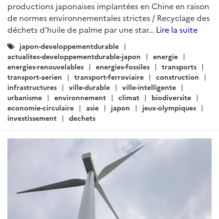
Construction - Août 2019 (I)
Rédigé par : SER de Tokyo - Pôle Développement Durable
13
août 2019
Le gouvernement dévoile la liste des 11 zones de
développement des renouvelables en mer. Un
ambitieux programme de recherche couvrant
notamment les déchets doit être lancé fin 2019/début
2020. À un an des JO de Tokyo, expérimentations pour
fluidifier le trafic....
Lire la suite
Catégories
japon
asie
japon-developpementdurable
:
actualites-developpementdurable-japon
energie
energies-renouvelables
energie-nucleaire
energies-fossiles
environnement
biodiversite
mer-oceans
dechets
jeux-olympiques
transports
transports-intelligents
transport-ferroviaire
transport-aerien
infrastructures
recherche-developpement
intelligence-artificielle