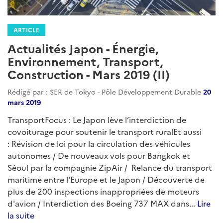
Actualités Japon - Énergie,
Environnement, Transport,
Construction - Novembre 2019 (I)
Rédigé par : SER de Tokyo - Pôle Développement Durable
09
novembre 2019
Le Japon se remet du typhon Hagibis, faisant le
décompte des dégâts et des vulnérabilités mises en
exergue par son passage. Cette catastrophe survient
alors que les experts japonais alertent de la
probabilité de multiplication et d'aggravation de ces
phénomènes dans les années à venir. Par ailleurs, dans
un contexte de vieillissement de sa population, le
gouvernement japonais prend des mesures pou...
Lire
la suite
Catégories
asie
japon
japon-developpementdurable
:
Actualites-Developpementdurable-Japon
environnement
climat
climat-adaptation