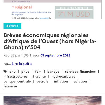
ARTICLE
Brèves économiques régionales
d’Afrique de l’Ouest (hors Nigéria-
Ghana) n°504
Rédigé par : DG Trésor
01 septembre 2023
na...
Lire la suite
Catégories
onu
pnue
fem
banque
services_financiers
:
infrastructures
fiscalite
hydrocarbures
banque_centrale
petrole
inflation
aviation
jeunesse