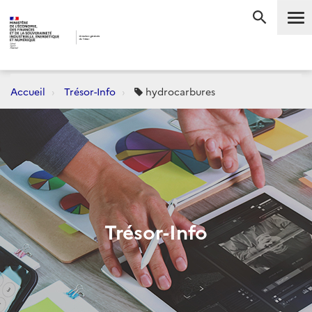
Me
RECHERC
Accueil
Trésor-Info
hydrocarbures
Trésor-Info