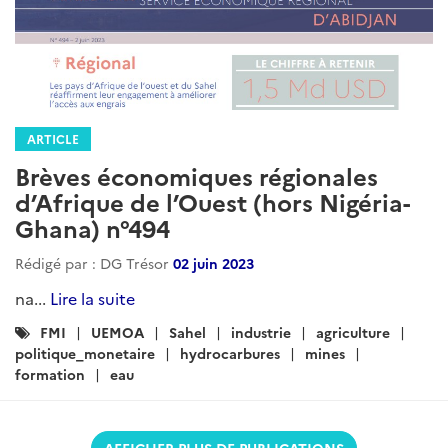
ARTICLE
Brèves économiques régionales
d’Afrique de l’Ouest (hors Nigéria-
Ghana) n°494
Rédigé par : DG Trésor
02 juin 2023
na...
Lire la suite
Catégories
FMI
UEMOA
Sahel
industrie
agriculture
:
politique_monetaire
hydrocarbures
mines
formation
eau
AFFICHER PLUS DE PUBLICATIONS