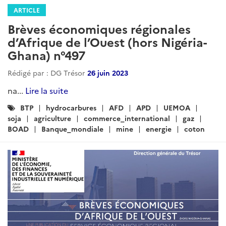
ARTICLE
Brèves économiques régionales
d’Afrique de l’Ouest (hors Nigéria-
Ghana) n°497
Rédigé par : DG Trésor
26 juin 2023
na...
Lire la suite
Catégories
BTP
hydrocarbures
AFD
APD
UEMOA
:
soja
agriculture
commerce_international
gaz
BOAD
Banque_mondiale
mine
energie
coton