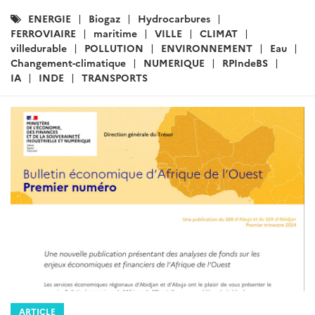
Catégories
ENERGIE
Biogaz
Hydrocarbures
:
FERROVIAIRE
maritime
VILLE
CLIMAT
villedurable
POLLUTION
ENVIRONNEMENT
Eau
Changement-climatique
NUMERIQUE
RPIndeBS
IA
INDE
TRANSPORTS
ARTICLE