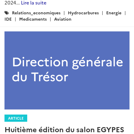
2024...
Lire la suite
Catégories
Relations_economiques
Hydrocarbures
Energie
:
IDE
Medicaments
Aviation
ARTICLE
Huitième édition du salon EGYPES