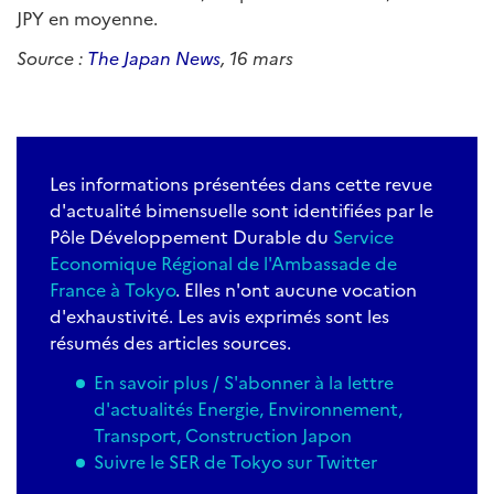
JPY en moyenne.
Source :
The Japan News
, 16 mars
Les informations présentées dans cette revue
d'actualité bimensuelle sont identifiées par le
Pôle Développement Durable du
Service
Economique Régional de l'Ambassade de
France à Tokyo
. Elles n'ont aucune vocation
d'exhaustivité. Les avis exprimés sont les
résumés des articles sources.
En savoir plus / S'abonner à la lettre
d'actualités Energie, Environnement,
Transport, Construction Japon
Suivre le SER de Tokyo sur Twitter