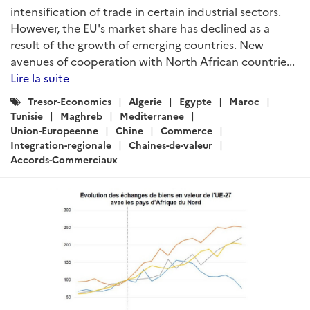
intensification of trade in certain industrial sectors.
However, the EU's market share has declined as a
result of the growth of emerging countries. New
avenues of cooperation with North African countrie...
Lire la suite
Catégories
Tresor-Economics
Algerie
Egypte
Maroc
:
Tunisie
Maghreb
Mediterranee
Union-Europeenne
Chine
Commerce
Integration-regionale
Chaines-de-valeur
Accords-Commerciaux