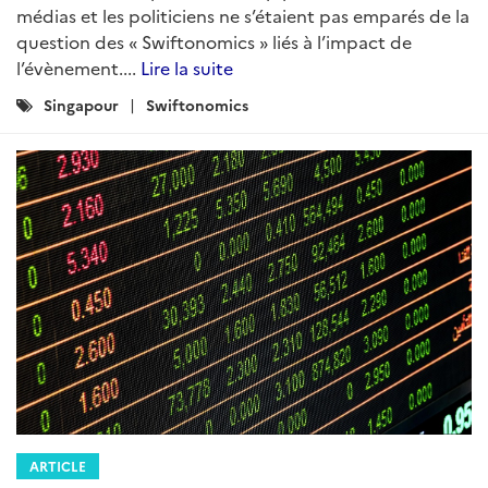
médias et les politiciens ne s’étaient pas emparés de la
question des « Swiftonomics » liés à l’impact de
l’évènement....
Lire la suite
Catégories
Singapour
Swiftonomics
:
ARTICLE