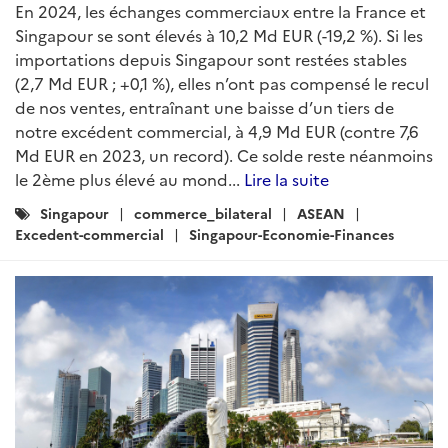
En 2024, les échanges commerciaux entre la France et
Singapour se sont élevés à 10,2 Md EUR (-19,2 %). Si les
importations depuis Singapour sont restées stables
(2,7 Md EUR ; +0,1 %), elles n’ont pas compensé le recul
de nos ventes, entraînant une baisse d’un tiers de
notre excédent commercial, à 4,9 Md EUR (contre 7,6
Md EUR en 2023, un record). Ce solde reste néanmoins
le 2ème plus élevé au mond...
Lire la suite
Catégories
Singapour
commerce_bilateral
ASEAN
:
Excedent-commercial
Singapour-Economie-Finances