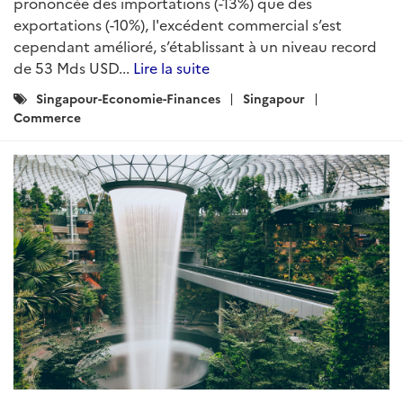
prononcée des importations (-13%) que des
exportations (-10%), l'excédent commercial s’est
cependant amélioré, s’établissant à un niveau record
de 53 Mds USD...
Lire la suite
Catégories
Singapour-Economie-Finances
Singapour
:
Commerce