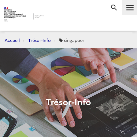
Me
RECHERC
Accueil
Trésor-Info
singapour
Trésor-Info