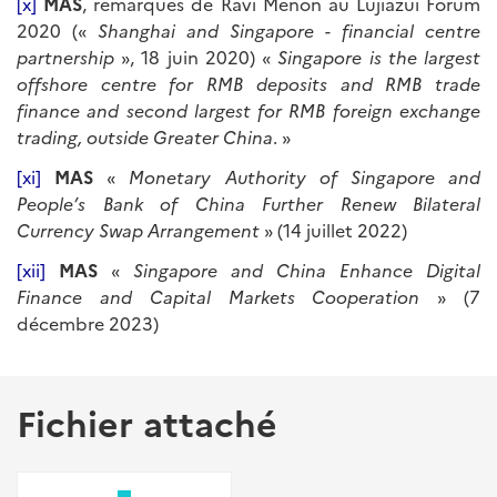
[x]
MAS
, remarques de Ravi Menon au Lujiazui Forum
2020 («
Shanghai and Singapore - financial centre
partnership
», 18 juin 2020) «
Singapore is the largest
offshore centre for RMB deposits and RMB trade
finance and second largest for RMB foreign exchange
trading, outside Greater China
. »
[xi]
MAS
«
Monetary Authority of Singapore and
People’s Bank of China Further Renew Bilateral
Currency Swap Arrangement
» (14 juillet 2022)
[xii]
MAS
«
Singapore and China Enhance Digital
Finance and Capital Markets Cooperation
» (7
décembre 2023)
Fichier attaché