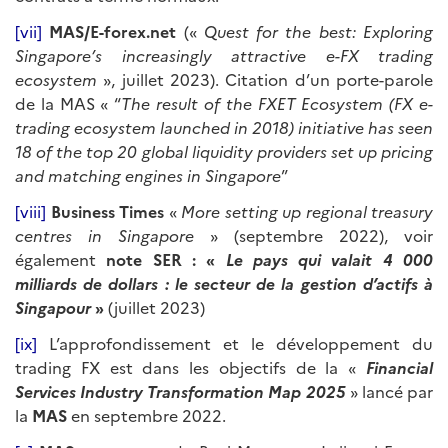
[vii]
MAS/E-forex.net
(«
Quest for the best: Exploring
Singapore’s increasingly attractive e-FX trading
ecosystem
», juillet 2023). Citation d’un porte-parole
de la MAS « “
The result of the FXET Ecosystem (FX e-
trading ecosystem launched in 2018) initiative has seen
18 of the top 20 global liquidity providers set up pricing
and matching engines in Singapore
”
[viii]
Business Times
«
More setting up regional treasury
centres in Singapore
» (septembre 2022), voir
également
note SER : «
Le pays qui valait 4 000
milliards de dollars : le secteur de la gestion d’actifs à
Singapour
»
(juillet 2023)
[ix]
L’approfondissement et le développement du
trading FX est dans les objectifs de la «
Financial
Services Industry Transformation Map 2025
» lancé par
la
MAS
en septembre 2022.