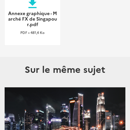
file_download
Annexe graphique - M
arché FX de Singapou
r.pdf
PDF • 481,4 Ko
Sur le même sujet