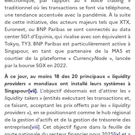
électronique, par rapport au «
voice trading
»
traditionnel où les transactions se font via téléphone,
une tendance accentuée avec la pandémie. À la suite
de cette initiative, des acteurs majeurs tels que XTX,
Euronext, ou BNP Paribas se sont connectés au data
center SG1 d’Equinix, qui rivalise avec son équivalent à
Tokyo, TY3. BNP Paribas est particulièrement active à
Singapour, en tant que partenaire de la MAS et
courtier de la plateforme «
CurrencyNode
», lancée
par la bourse SGX en 2022.
À ce jour, au moins 18 des 20 principaux «
liquidity
providers
» mondiaux ont installé leurs systèmes à
Singapour
[vii]
.
L'objectif désormais est d'attirer les «
liquidity takers
» (entités exécutant les transactions et,
ce faisant, acceptant les prix offerts par les «
liquidity
providers
»), en se positionnant comme le hub régional
de la gestion d’actifs et de la gestion de trésorerie des
entreprises
[viii]
. Cet objectif figure dans la feuille de
route nationale du secteur financier pour 2025
[ix]
et a