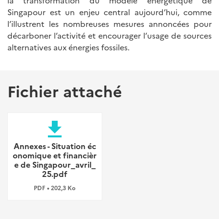
la transformation du modèle énergétique de
Singapour est un enjeu central aujourd’hui, comme
l’illustrent les nombreuses mesures annoncées pour
décarboner l’activité et encourager l’usage de sources
alternatives aux énergies fossiles.
Fichier attaché
file_download
Annexes - Situation éc
onomique et financièr
e de Singapour_avril_
25.pdf
PDF • 202,3 Ko