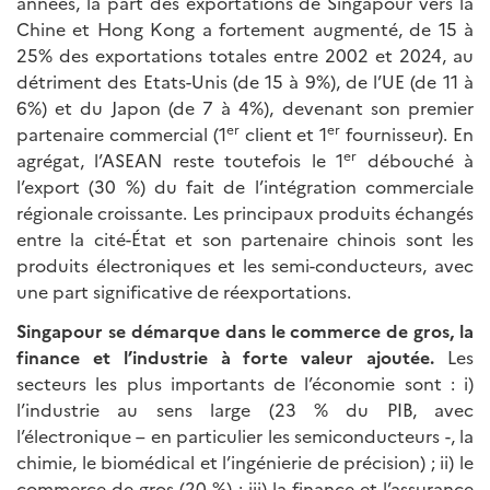
années, la part des exportations de Singapour vers la
Chine et Hong Kong a fortement augmenté, de 15 à
25% des exportations totales entre 2002 et 2024, au
détriment des Etats-Unis (de 15 à 9%), de l’UE (de 11 à
6%) et du Japon (de 7 à 4%), devenant son premier
er
er
partenaire commercial (1
client et 1
fournisseur). En
er
agrégat, l’ASEAN reste toutefois le 1
débouché à
l’export (30 %) du fait de l’intégration commerciale
régionale croissante. Les principaux produits échangés
entre la cité-État et son partenaire chinois sont les
produits électroniques et les semi-conducteurs, avec
une part significative de réexportations.
Singapour se démarque dans le commerce de gros, la
finance et l’industrie à forte valeur ajoutée.
Les
secteurs les plus importants de l’économie sont : i)
l’industrie au sens large (23 % du PIB, avec
l’électronique – en particulier les semiconducteurs -, la
chimie, le biomédical et l’ingénierie de précision) ; ii) le
commerce de gros (20 %) ; iii) la finance et l’assurance