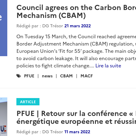
Council agrees on the Carbon Bo
Mechanism (CBAM)
Rédigé par : DG Trésor
21 mars 2022
On Tuesday 15 March, the Council reached agreeme
Border Adjustment Mechanism (CBAM) regulation, wh
European Union’s ‘Fit for 55’ package. The main obj
to avoid carbon leakage. It will also encourage part
policies to fight climate change....
Lire la suite
Catégories
PFUE
news
CBAM
MACF
:
ARTICLE
PFUE | Retour sur la conférence «
énergétique européenne et réussir
Rédigé par : DG Trésor
11 mars 2022