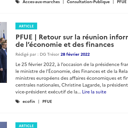
Catégories
Acces-aux-marches
Consultation-Publique
PFUE
:
ARTICLE
PFUE | Retour sur la réunion infor
de l’économie et des finances
Rédigé par : DG Trésor
28 février 2022
Le 25 février 2022, à l’occasion de la présidence f
le ministre de l’Économie, des Finances et de la Relan
ministres européens des affaires économiques et fi
centrales nationales, Christine Lagarde, la préside
vice-président exécutif de la...
Lire la suite
Catégories
ecofin
PFUE
:
ARTICLE