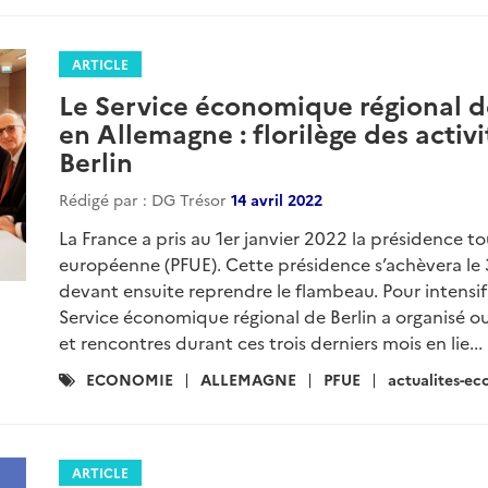
ARTICLE
Le Service économique régional 
en Allemagne : florilège des activ
Berlin
Rédigé par : DG Trésor
14 avril 2022
La France a pris au 1er janvier 2022 la présidence t
européenne (PFUE). Cette présidence s’achèvera le 
devant ensuite reprendre le flambeau. Pour intensif
Service économique régional de Berlin a organis
et rencontres durant ces trois derniers mois en lie...
Catégories
ECONOMIE
ALLEMAGNE
PFUE
actualites-e
:
ARTICLE