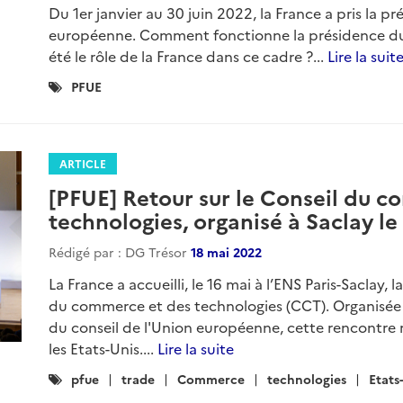
Du 1er janvier au 30 juin 2022, la France a pris la p
européenne. Comment fonctionne la présidence du 
été le rôle de la France dans ce cadre ?...
Lire la suit
Catégories
PFUE
:
ARTICLE
[PFUE] Retour sur le Conseil du 
technologies, organisé à Saclay le
Rédigé par : DG Trésor
18 mai 2022
La France a accueilli, le 16 mai à l’ENS Paris-Saclay
du commerce et des technologies (CCT). Organisée d
du conseil de l'Union européenne, cette rencontre
les Etats-Unis....
Lire la suite
Catégories
pfue
trade
Commerce
technologies
Etats
: