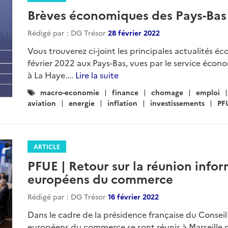
Brèves économiques des Pays-Bas -
Rédigé par : DG Trésor
28 février 2022
Vous trouverez ci-joint les principales actualités éc
février 2022 aux Pays-Bas, vues par le service éco
à La Haye....
Lire la suite
Catégories
macro-economie
finance
chomage
emploi
:
aviation
energie
inflation
investissements
PF
ARTICLE
PFUE | Retour sur la réunion infor
européens du commerce
Rédigé par : DG Trésor
16 février 2022
Dans le cadre de la présidence française du Conseil
européens du commerce se sont réunis à Marseille di