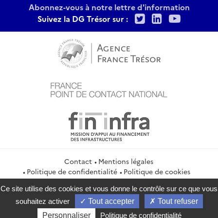
Abonnez-vous à notre lettre d'information
Twitter
LinkedIn
Youtu
Suivez la DG Trésor sur :
Contact
Mentions légales
Politique de confidentialité
Politique de cookies
Gestion des cookies
Flux RSS
Ce site utilise des cookies et vous donne le contrôle sur ce que vous
service-public.gouv.fr
legifrance.gouv.fr
info.gouv.fr
souhaitez activer
Tout accepter
Tout refuser
data.gouv.fr
Personnaliser
Politique de confidentialité