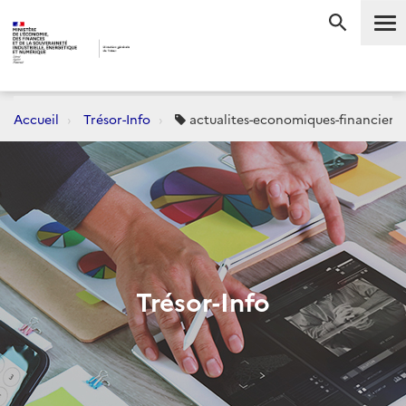
Me
RECHERC
Accueil
Trésor-Info
actualites-economiques-financiere
Trésor-Info