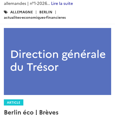
allemandes | n°1-2026...
Lire la suite
Catégories
ALLEMAGNE
BERLIN
:
actualites-economiques-financieres
ARTICLE
Berlin éco | Brèves