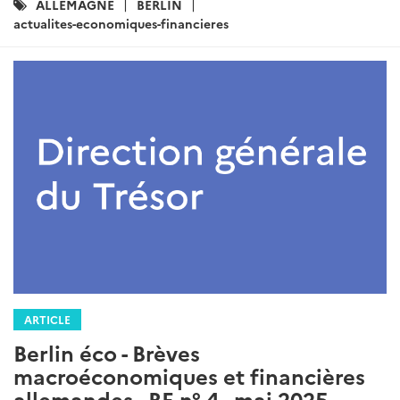
Catégories
ALLEMAGNE
BERLIN
:
actualites-economiques-financieres
ARTICLE
Berlin éco - Brèves
macroéconomiques et financières
allemandes - BE n° 4 - mai 2025