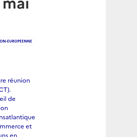
6 mai
ION-EUROPEENNE
ère réunion
CT).
eil de
ion
ansatlantique
commerce et
uns en