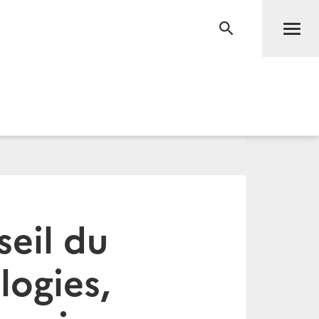
Men
RECHERCHE
seil du
ogies,