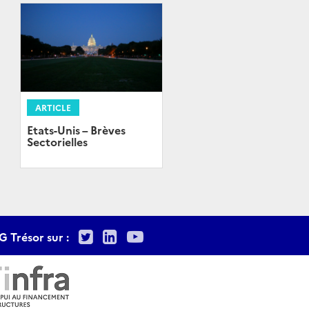
ARTICLE
Etats-Unis – Brèves
Sectorielles
Twitter
LinkedIn
Youtube
G Trésor sur :