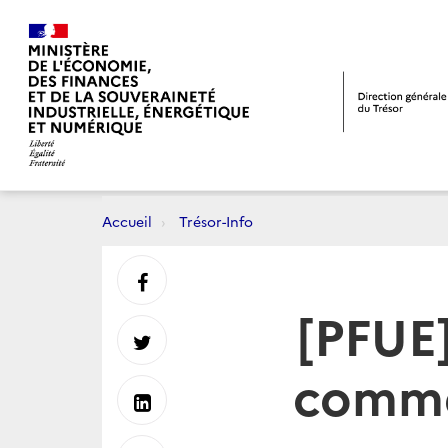
Accueil
Trésor-Info
Partager
[PFUE]
sur
Partager
comme
Facebook
sur
Partager
Twitter