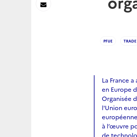
orga
sur
Envoyer
Linkedin
par
Messagerie
PFUE
TRADE
La France a 
en Europe d
Organisée d
l'Union eur
européenne e
à l’œuvre p
de technol