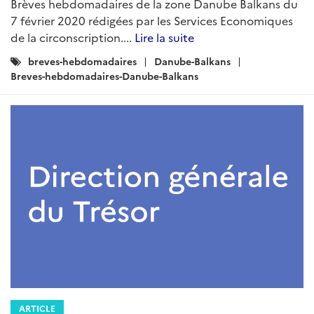
Brèves hebdomadaires de la zone Danube Balkans du
7 février 2020 rédigées par les Services Economiques
de la circonscription....
Lire la suite
Catégories
breves-hebdomadaires
Danube-Balkans
:
Breves-hebdomadaires-Danube-Balkans
ARTICLE