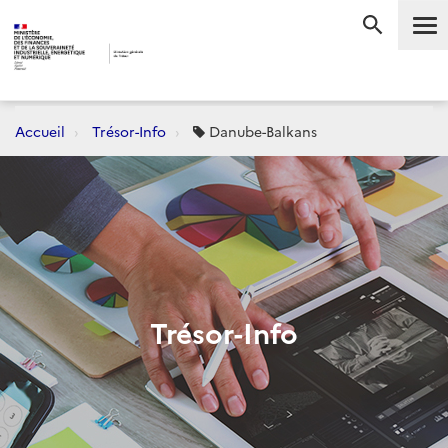
Me
RECHERC
Accueil
Trésor-Info
Danube-Balkans
Trésor-Info