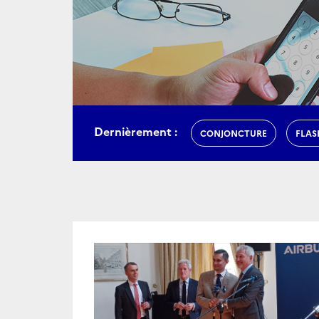
Dernièrement :
CONJONCTURE
FLAS