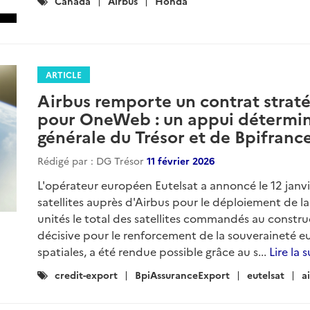
Catégories
Canada
Airbus
Honda
:
ARTICLE
Airbus remporte un contrat straté
pour OneWeb : un appui détermina
générale du Trésor et de Bpifranc
Rédigé par : DG Trésor
11 février 2026
L'opérateur européen Eutelsat a annoncé le 12 ja
satellites auprès d'Airbus pour le déploiement de 
unités le total des satellites commandés au constru
décisive pour le renforcement de la souveraineté 
spatiales, a été rendue possible grâce au s...
Lire la s
Catégories
credit-export
BpiAssuranceExport
eutelsat
a
: