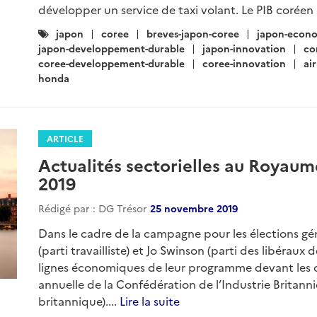
développer un service de taxi volant. Le PIB coréen 
Catégories
japon
coree
breves-japon-coree
japon-econo
:
japon-developpement-durable
japon-innovation
co
coree-developpement-durable
coree-innovation
ai
honda
ARTICLE
Actualités sectorielles au Royau
2019
Rédigé par : DG Trésor
25 novembre 2019
Dans le cadre de la campagne pour les élections gé
(parti travailliste) et Jo Swinson (parti des libérau
lignes économiques de leur programme devant les ch
annuelle de la Confédération de l’Industrie Britann
britannique)....
Lire la suite