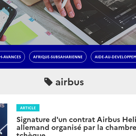
H-AVANCES
AFRIQUE-SUBSAHARIENNE
AIDE-AU-DEVELOPPE
airbus
ARTICLE
Signature d'un contrat Airbus Hel
allemand organisé par la chambr
tchèque