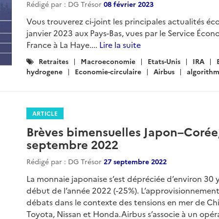
Rédigé par : DG Trésor
08 février 2023
Vous trouverez ci-joint les principales actualités éc
janvier 2023 aux Pays-Bas, vues par le Service Éc
France à La Haye....
Lire la suite
Catégories
Retraites
Macroeconomie
Etats-Unis
IRA
:
hydrogene
Economie-circulaire
Airbus
algorith
ARTICLE
Brèves bimensuelles Japon–Corée,
septembre 2022
Rédigé par : DG Trésor
27 septembre 2022
La monnaie japonaise s’est dépréciée d’environ 30 y
début de l’année 2022 (-25%). L’approvisionnement
débats dans le contexte des tensions en mer de Chine
Toyota, Nissan et Honda.Airbus s’associe à un opér