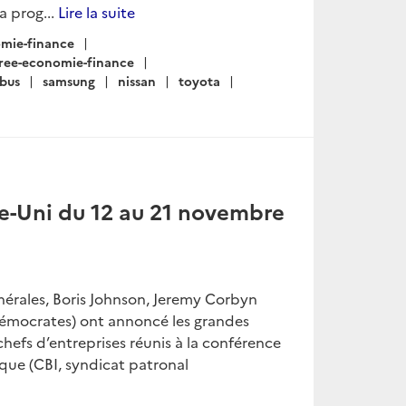
a prog...
Lire la suite
mie-finance
ree-economie-finance
rbus
samsung
nissan
toyota
me-Uni du 12 au 21 novembre
nérales, Boris Johnson, Jeremy Corbyn
x démocrates) ont annoncé les grandes
efs d’entreprises réunis à la conférence
ique (CBI, syndicat patronal