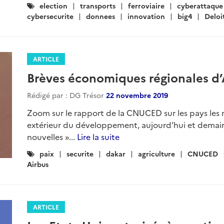
Catégories
election
transports
ferroviaire
cyberattaque
:
cybersecurite
donnees
innovation
big4
Deloi
ARTICLE
Brèves économiques régionales d’
Rédigé par : DG Trésor
22 novembre 2019
Zoom sur le rapport de la CNUCED sur les pays les 
extérieur du développement, aujourd’hui et demain
nouvelles »...
Lire la suite
Catégories
paix
securite
dakar
agriculture
CNUCED
:
Airbus
ARTICLE