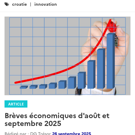
Catégories
croatie
innovation
:
ARTICLE
Brèves économiques d'août et
septembre 2025
Rédigé par : DG Trésor
26 septembre 2025