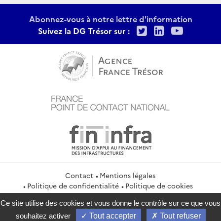
Abonnez-vous à notre lettre d'information
Twitter
LinkedIn
Youtu
Suivez la DG Trésor sur :
Contact
Mentions légales
Politique de confidentialité
Politique de cookies
Gestion des cookies
Flux RSS
Ce site utilise des cookies et vous donne le contrôle sur ce que vous
service-public.gouv.fr
legifrance.gouv.fr
info.gouv.fr
souhaitez activer
Tout accepter
Tout refuser