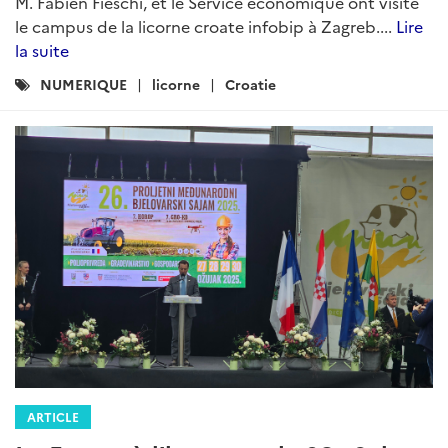
M. Fabien Fieschi, et le Service économique ont visité
le campus de la licorne croate infobip à Zagreb....
Lire
la suite
Catégories
NUMERIQUE
licorne
Croatie
:
ARTICLE