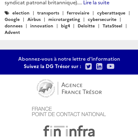
syndicat patronal britannique)....
Lire la suite
Catégories
election
transports
ferroviaire
cyberattaque
:
Google
Airbus
microtargeting
cybersecurite
donnees
innovation
big4
Deloitte
TataSteel
Advent
Abonnez-vous à notre lettre d'information
Twitter
LinkedIn
Youtu
Suivez la DG Trésor sur :