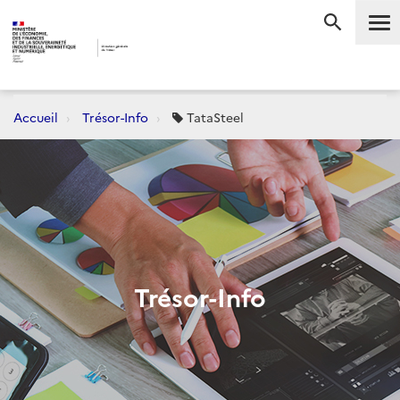
Me
RECHERC
Accueil
Trésor-Info
TataSteel
Trésor-Info