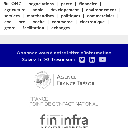
Catégories
OMC
negociations
pacte
financier
:
agriculture
adpic
developement
environnement
services
marchandises
politiques
commerciales
epc
ord
peche
commerce
electronique
genre
facilitation
echanges
Abonnez-vous à notre lettre d'information
Twitter
LinkedIn
Youtu
Suivez la DG Trésor sur :