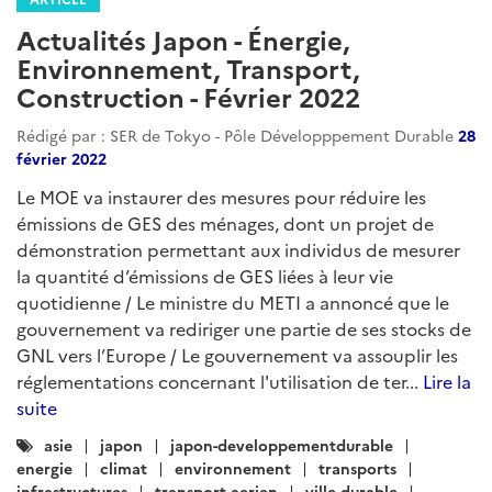
Actualités Japon - Énergie,
Environnement, Transport,
Construction - Février 2022
Rédigé par : SER de Tokyo - Pôle Développpement Durable
28
février 2022
Le MOE va instaurer des mesures pour réduire les
émissions de GES des ménages, dont un projet de
démonstration permettant aux individus de mesurer
la quantité d’émissions de GES liées à leur vie
quotidienne / Le ministre du METI a annoncé que le
gouvernement va rediriger une partie de ses stocks de
GNL vers l’Europe / Le gouvernement va assouplir les
réglementations concernant l'utilisation de ter...
Lire la
suite
Catégories
asie
japon
japon-developpementdurable
:
energie
climat
environnement
transports
infrastructures
transport-aerien
ville-durable