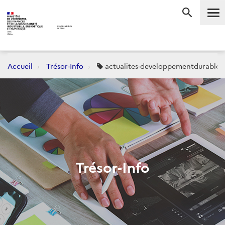
Me
RECHERC
Accueil
Trésor-Info
actualites-developpementdurable-
Trésor-Info