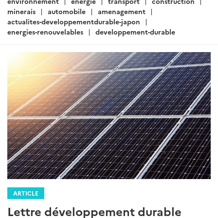
:
environnement
energie
transport
construction
minerais
automobile
amenagement
actualites-developpementdurable-japon
energies-renouvelables
developpement-durable
ARTICLE
Lettre développement durable