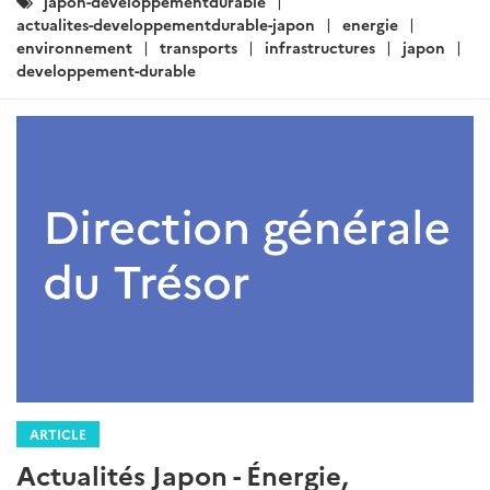
Catégories
japon-developpementdurable
:
actualites-developpementdurable-japon
energie
environnement
transports
infrastructures
japon
developpement-durable
ARTICLE
Actualités Japon - Énergie,