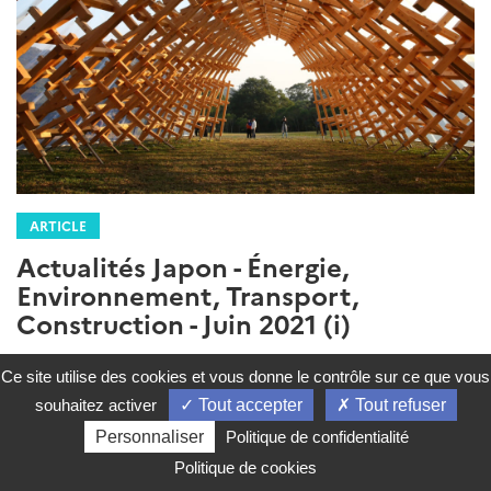
ARTICLE
Actualités Japon - Énergie,
Environnement, Transport,
Construction - Juin 2021 (i)
Rédigé par : SER de Tokyo - Pôle Développement Durable
18
Ce site utilise des cookies et vous donne le contrôle sur ce que vous
juin 2021
souhaitez activer
Tout accepter
Tout refuser
Le gouvernement japonais inscrit l’objectif de
Personnaliser
Politique de confidentialité
neutralité carbone dans la loi et multiplie les mesures
Politique de cookies
en faveur de la transition environnementale / Le Japon