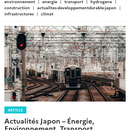
:
environnement
energie
transport
hydrogene
construction
actualites-developpementdurable-japon
infrastructures
climat
ARTICLE
Actualités Japon – Énergie,
Environnement, Transport,