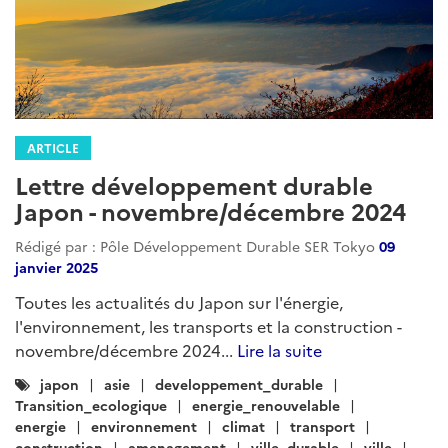
ARTICLE
Lettre développement durable
Japon - novembre/décembre 2024
Rédigé par : Pôle Développement Durable SER Tokyo
09
janvier 2025
Toutes les actualités du Japon sur l'énergie,
l'environnement, les transports et la construction -
novembre/décembre 2024...
Lire la suite
Catégories
japon
asie
developpement_durable
:
Transition_ecologique
energie_renouvelable
energie
environnement
climat
transport
construction
amenagement
ville_durable
ville