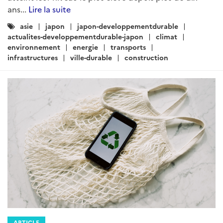
ans...
Lire la suite
Catégories
asie
japon
japon-developpementdurable
:
actualites-developpementdurable-japon
climat
environnement
energie
transports
infrastructures
ville-durable
construction
ARTICLE