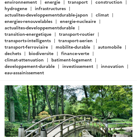
:
environnement
energie
transport
construction
hydrogene
infrastructures
actualites-developpementdurable-japon
climat
energies-renouvelables
energie-nucleaire
actualites-developpementdurable
transition-energetique
transport-routier
transports-intelligents
transport-aerien
transport-ferroviaire
mobilite-durable
automobile
dechets
biodiversite
finance-verte
climat-attenuation
batiment-logement
developpement-durable
investissement
innovation
eau-assainissement