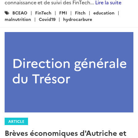
connaissance et de suivi des FinTech...
Lire la suite
Catégories
BCEAO
FinTech
FMI
Fitch
education
:
malnutrition
Covid19
hydrocarbure
ARTICLE
Brèves économiques d'Autriche et