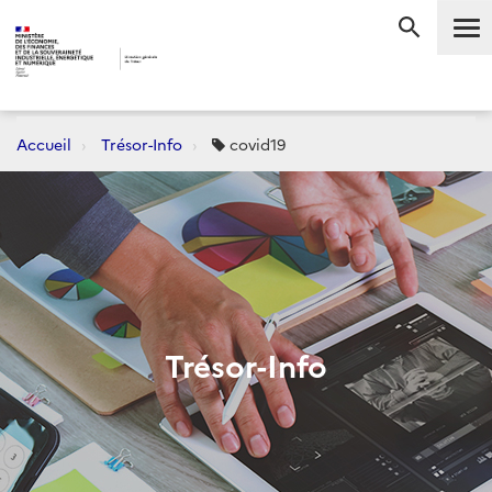
Me
RECHERC
Accueil
Trésor-Info
covid19
Trésor-Info