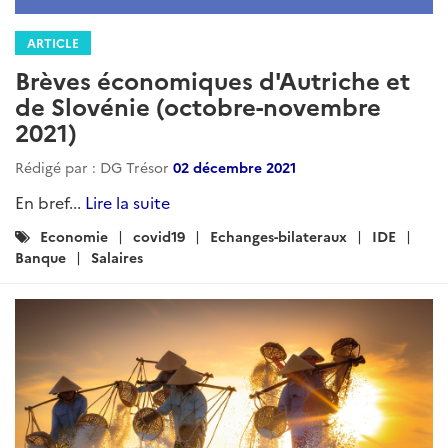
ARTICLE
Brèves économiques d'Autriche et
de Slovénie (octobre-novembre
2021)
Rédigé par : DG Trésor
02 décembre 2021
En bref...
Lire la suite
Catégories
Economie
covid19
Echanges-bilateraux
IDE
:
Banque
Salaires