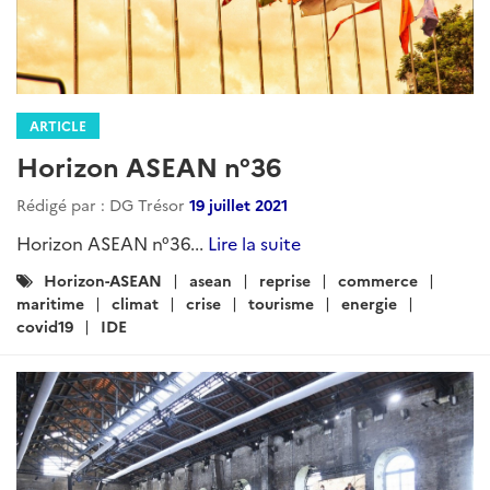
ARTICLE
Horizon ASEAN n°36
Rédigé par : DG Trésor
19 juillet 2021
Horizon ASEAN n°36...
Lire la suite
Catégories
Horizon-ASEAN
asean
reprise
commerce
:
maritime
climat
crise
tourisme
energie
covid19
IDE