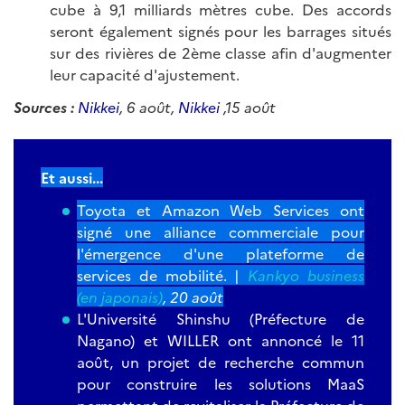
cube à 9,1 milliards mètres cube. Des accords
seront également signés pour les barrages situés
sur des rivières de 2ème classe afin d'augmenter
leur capacité d'ajustement.
Sources :
Nikkei
, 6 août,
Nikkei
,15 août
Et aussi...
Toyota et Amazon Web Services ont
signé une alliance commerciale pour
l'émergence d'une plateforme de
services de mobilité. |
Kankyo business
(en japonais)
, 20 août
L'Université Shinshu (Préfecture de
Nagano) et WILLER ont annoncé le 11
août, un projet de recherche commun
pour construire les solutions MaaS
permettant de revitaliser la Préfecture de