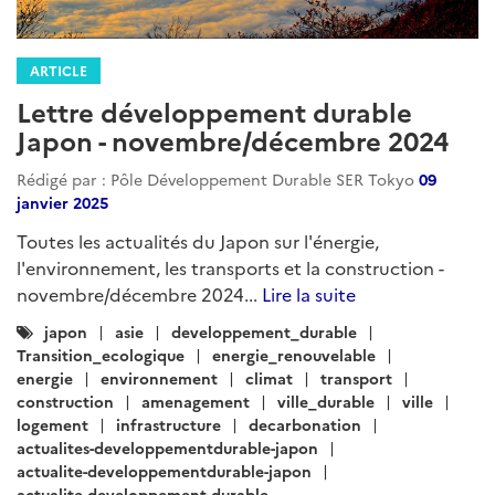
ARTICLE
Lettre développement durable
Japon - novembre/décembre 2024
Rédigé par : Pôle Développement Durable SER Tokyo
09
janvier 2025
Toutes les actualités du Japon sur l'énergie,
l'environnement, les transports et la construction -
novembre/décembre 2024...
Lire la suite
Catégories
japon
asie
developpement_durable
:
Transition_ecologique
energie_renouvelable
energie
environnement
climat
transport
construction
amenagement
ville_durable
ville
logement
infrastructure
decarbonation
actualites-developpementdurable-japon
actualite-developpementdurable-japon
actualite-developpement-durable