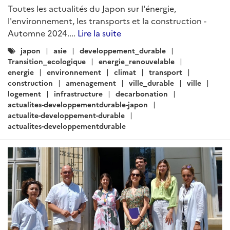
Toutes les actualités du Japon sur l'énergie,
l'environnement, les transports et la construction -
Automne 2024....
Lire la suite
Catégories
japon
asie
developpement_durable
:
Transition_ecologique
energie_renouvelable
energie
environnement
climat
transport
construction
amenagement
ville_durable
ville
logement
infrastructure
decarbonation
actualites-developpementdurable-japon
actualite-developpement-durable
actualites-developpementdurable