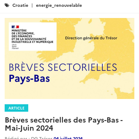
Catégories
Croatie
energie_renouvelable
:
ARTICLE
Brèves sectorielles des Pays-Bas -
Mai-Juin 2024
Rédigé par : DG Trésor
04 juillet 2024