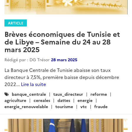
ARTICLE
Brèves économiques de Tunisie et
de Libye – Semaine du 24 au 28
mars 2025
Rédigé par : DG Trésor
28 mars 2025
La Banque Centrale de Tunisie abaisse son taux
directeur à 7,5%, première baisse depuis décembre
2022...
Lire la suite
Catégories
banque_centrale
taux_directeur
reforme
:
agriculture
cereales
dattes
energie
energie_renouvelable
tourisme
vtc
fraude