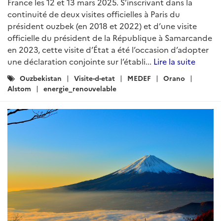
France les 12 et 13 mars 2025. S’inscrivant dans la
continuité de deux visites officielles à Paris du
président ouzbek (en 2018 et 2022) et d’une visite
officielle du président de la République à Samarcande
en 2023, cette visite d’État a été l’occasion d’adopter
une déclaration conjointe sur l’établi...
Lire la suite
Catégories
Ouzbekistan
Visite-d-etat
MEDEF
Orano
:
Alstom
energie_renouvelable