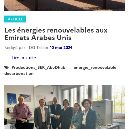
ARTICLE
Les énergies renouvelables aux
Emirats Arabes Unis
Rédigé par : DG Trésor
10 mai 2024
_...
Lire la suite
Catégories
Productions_SER_AbuDhabi
energie_renouvelable
:
decarbonation