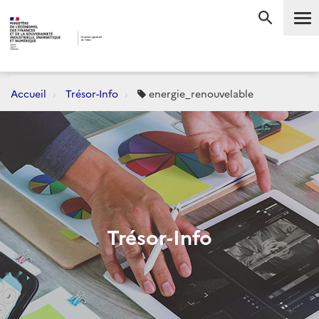
Me
RECHERC
Accueil
Trésor-Info
energie_renouvelable
Trésor-Info