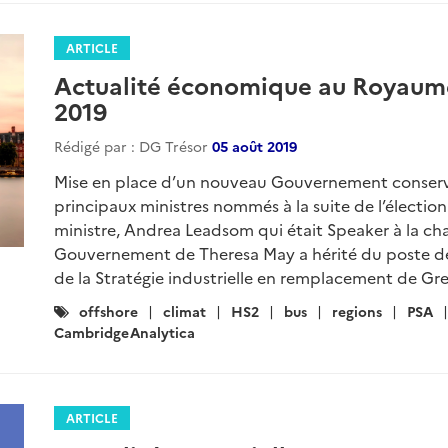
ARTICLE
Actualité économique au Royaume-
2019
Rédigé par : DG Trésor
05 août 2019
Mise en place d’un nouveau Gouvernement conserv
principaux ministres nommés à la suite de l’électio
ministre, Andrea Leadsom qui était Speaker à la 
Gouvernement de Theresa May a hérité du poste de 
de la Stratégie industrielle en remplacement de Greg
Catégories
offshore
climat
HS2
bus
regions
PSA
:
CambridgeAnalytica
ARTICLE