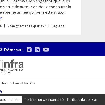
 public. Ces travaux n’engagent que leurs
 s’articule autour de deux concours : la
de sixième année qui permettent aux
te
e
Enseignement-superieur
Regions
Twitter
LinkedIn
Youtube
G Trésor sur :
 des cookies
Flux RSS
fr
ersonnaliser
Politique de confidentialité
Politique de cookies