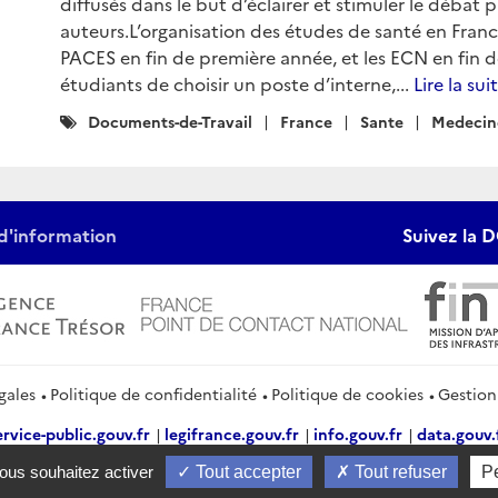
diffusés dans le but d’éclairer et stimuler le débat
auteurs.L’organisation des études de santé en France
PACES en fin de première année, et les ECN en fin 
étudiants de choisir un poste d’interne,...
Lire la sui
Catégories
Documents-de-Travail
France
Sante
Medecin
:
d'information
Suivez la D
gales
Politique de confidentialité
Politique de cookies
Gestion
ervice-public.gouv.fr
legifrance.gouv.fr
info.gouv.fr
data.gouv.
vous souhaitez activer
Tout accepter
Tout refuser
P
2026 Direction générale du Trésor