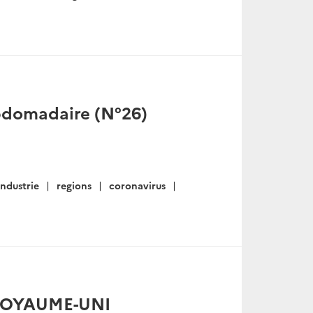
ebdomadaire (N°26)
industrie
regions
coronavirus
ROYAUME-UNI