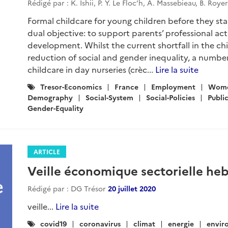
Rédigé par : K. Ishii, P. Y. Le Floc’h, A. Massebieau, B. Roye
Formal childcare for young children before they star
dual objective: to support parents’ professional acti
development. Whilst the current shortfall in the ch
reduction of social and gender inequality, a number
childcare in day nurseries (crèc...
Lire la suite
Catégories
Tresor-Economics
France
Employment
Wom
:
Demography
Social-System
Social-Policies
Public
Gender-Equality
ARTICLE
Veille économique sectorielle h
Rédigé par : DG Trésor
20 juillet 2020
veille...
Lire la suite
Catégories
covid19
coronavirus
climat
energie
envir