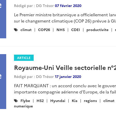
Rédigé par : DG Trésor
07 février 2020
Le Premier ministre britannique a officiellement lanc
sur le changement climatique (COP 26) prévue à G
Catégories
climat
COP26
NHS
CDEI
productivite
:
ARTICLE
Royaume-Uni Veille sectorielle n°
Rédigé par : DG Trésor
17 janvier 2020
FAIT MARQUANT : un accord conclu avec le gouvern
importante compagnie aérienne d’Europe, de la faill
Catégories
Flybe
HS2
Hyundai
Kia
regions
climat
:
numerique