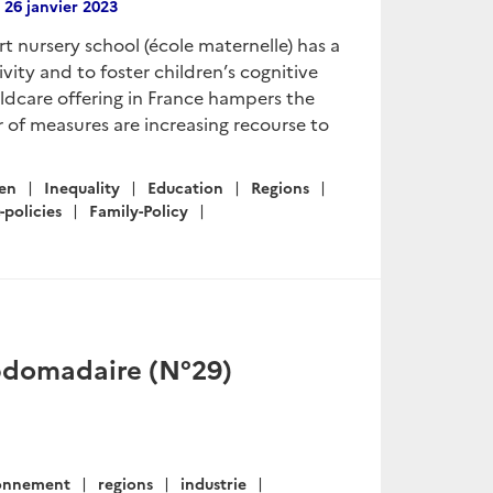
r
26 janvier 2023
t nursery school (école maternelle) has a
vity and to foster children’s cognitive
ildcare offering in France hampers the
 of measures are increasing recourse to
en
Inequality
Education
Regions
-policies
Family-Policy
ebdomadaire (N°29)
onnement
regions
industrie