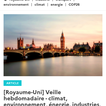
:
environnement
climat
energie
COP26
ARTICLE
[Royaume-Uni] Veille
hebdomadaire - climat,
environnement, énergie, industries,