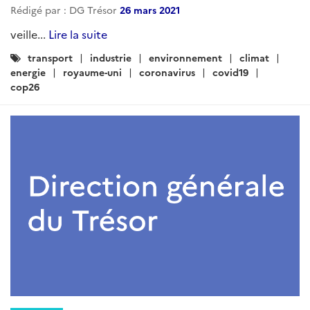
Rédigé par : DG Trésor
26 mars 2021
veille...
Lire la suite
Catégories
transport
industrie
environnement
climat
:
energie
royaume-uni
coronavirus
covid19
cop26