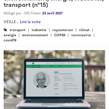
transport (n°15)
Rédigé par : DG Trésor
23 avril 2021
VEILLE...
Lire la suite
Catégories
transport
industrie
royaume-uni
climat
:
energie
environnement
COP26
coronavirus
covid19