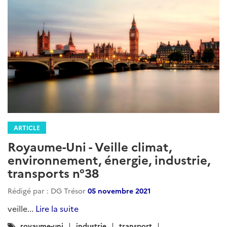
ARTICLE
Royaume-Uni - Veille climat,
environnement, énergie, industrie,
transports n°38
Rédigé par : DG Trésor
05 novembre 2021
veille...
Lire la suite
Catégories
royaume-uni
industrie
transport