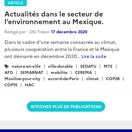
ARTICLE
Actualités dans le secteur de
l’environnement au Mexique.
Rédigé par : DG Trésor
17 décembre 2020
Dans le cadre d’une semaine consacrée au climat,
plusieurs coopération entre la France et le Mexique
ont démarré en décembre 2020...
Lire la suite
Catégories
nature-en-ville
ville-durable
SEDATU
MTE
:
AFD
SEMARNAT
mobilite
CEREMA
Movilize-your-city
accord-de-Paris
climat
COP26
COP15
HAC
AFFICHER PLUS DE PUBLICATIONS