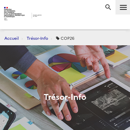
Me
RECHERC
Accueil
Trésor-Info
COP26
Trésor-Info