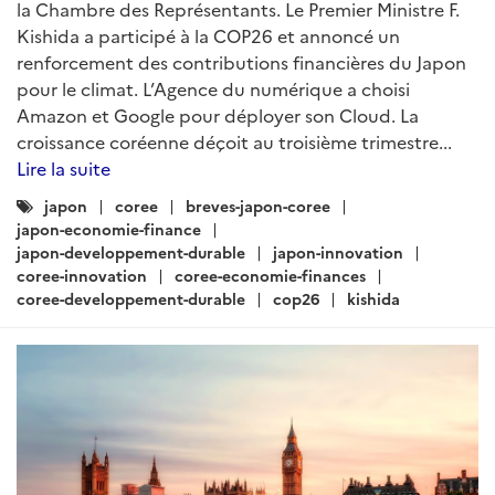
la Chambre des Représentants. Le Premier Ministre F.
Kishida a participé à la COP26 et annoncé un
renforcement des contributions financières du Japon
pour le climat. L’Agence du numérique a choisi
Amazon et Google pour déployer son Cloud. La
croissance coréenne déçoit au troisième trimestre...
Lire la suite
Catégories
japon
coree
breves-japon-coree
:
japon-economie-finance
japon-developpement-durable
japon-innovation
coree-innovation
coree-economie-finances
coree-developpement-durable
cop26
kishida