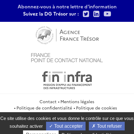
Abonnez-vous à notre lettre d'information
Twitter
LinkedIn
Youtu
Suivez la DG Trésor sur :
Contact
Mentions légales
Politique de confidentialité
Politique de cookies
Gestion des cookies
Flux RSS
Ce site utilise des cookies et vous donne le contrôle sur ce que vous
service-public.gouv.fr
legifrance.gouv.fr
info.gouv.fr
souhaitez activer
Tout accepter
Tout refuser
data.gouv.fr