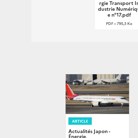
rgie Transport I
dustrie Numériq
e n°17.pdf
PDF • 795,3 Ko
ARTICLE
Actualités Japon -
Énergie,