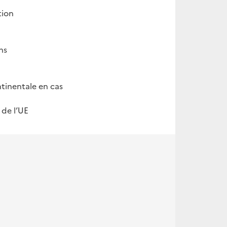
tion
ns
ntinentale en cas
 de l’UE