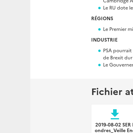
Cambridge A
Le RU dote l
RÉGIONS
Le Premier m
INDUSTRIE
PSA pourrait 
de Brexit dur
Le Gouverneme
Fichier a
file_download
2019-08-02 SER 
ondres_Veille En