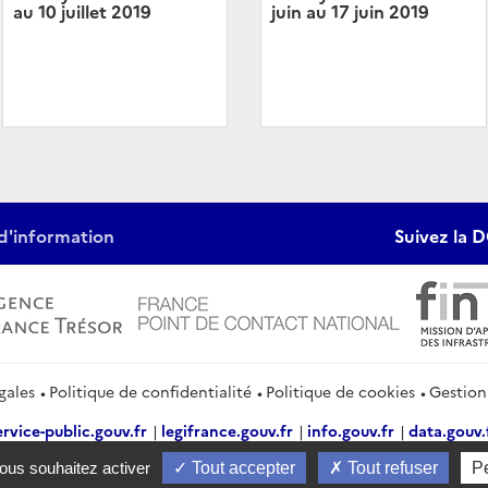
au 10 juillet 2019
juin au 17 juin 2019
d'information
Suivez la D
gales
Politique de confidentialité
Politique de cookies
Gestion
ervice-public.gouv.fr
legifrance.gouv.fr
info.gouv.fr
data.gouv.
vous souhaitez activer
Tout accepter
Tout refuser
P
2026 Direction générale du Trésor