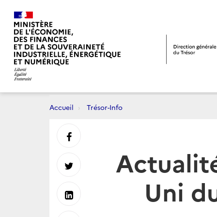
Accueil
Trésor-Info
Partager
Actuali
sur
Partager
Uni du
Facebook
sur
Partager
Twitter