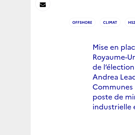
sur
Envoyer
Linkedin
par
OFFSHORE
CLIMAT
HS
Messagerie
Mise en pla
Royaume-Uni
de l’électio
Andrea Lead
Communes d
poste de min
industriell