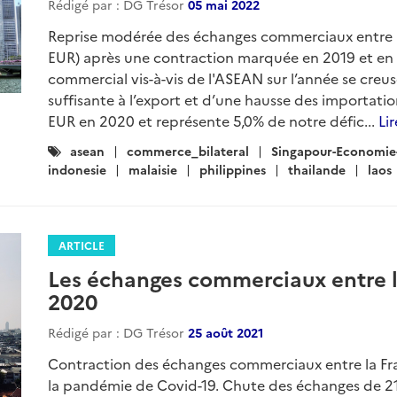
Rédigé par : DG Trésor
05 mai 2022
Reprise modérée des échanges commerciaux entre l
EUR) après une contraction marquée en 2019 et en 2
commercial vis-à-vis de l'ASEAN sur l’année se creu
suffisante à l’export et d’une hausse des importatio
EUR en 2020 et représente 5,0% de notre défic...
Lir
Catégories
asean
commerce_bilateral
Singapour-Economie
:
indonesie
malaisie
philippines
thailande
laos
ARTICLE
Les échanges commerciaux entre l
2020
Rédigé par : DG Trésor
25 août 2021
Contraction des échanges commerciaux entre la Franc
la pandémie de Covid-19. Chute des échanges de 21,