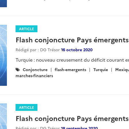
:
ARTICLE
Flash conjoncture Pays émergents
Rédigé par : DG Trésor
16 octobre 2020
Turquie : nouveau creusement du déficit courant en
Catégories
Conjoncture
flash-emergents
Turquie
Mexiq
:
marches-financiers
ARTICLE
Flash conjoncture Pays émergents
Rédigé par : DG Trésor
18 septembre 2020