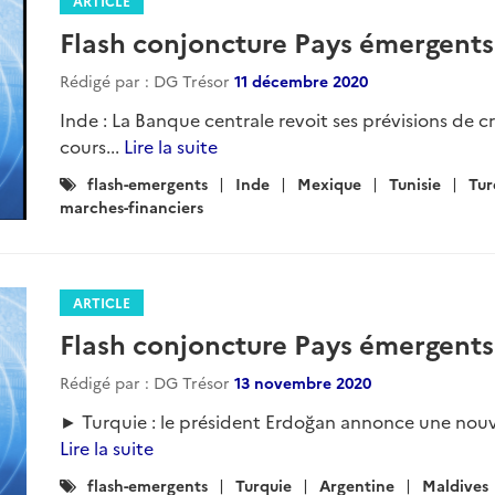
ARTICLE
Flash conjoncture Pays émergents
Rédigé par : DG Trésor
11 décembre 2020
Inde : La Banque centrale revoit ses prévisions de c
cours...
Lire la suite
Catégories
flash-emergents
Inde
Mexique
Tunisie
Tur
:
marches-financiers
ARTICLE
Flash conjoncture Pays émergents
Rédigé par : DG Trésor
13 novembre 2020
► Turquie : le président Erdoğan annonce une nouve
Lire la suite
Catégories
flash-emergents
Turquie
Argentine
Maldives