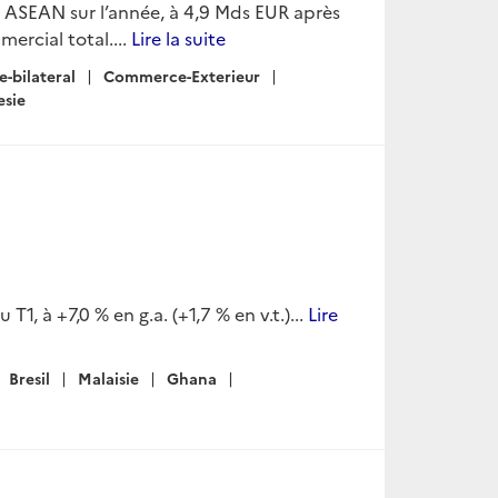
ASEAN sur l’année, à 4,9 Mds EUR après
ercial total....
Lire la suite
-bilateral
Commerce-Exterieur
esie
T1, à +7,0 % en g.a. (+1,7 % en v.t.)...
Lire
Bresil
Malaisie
Ghana