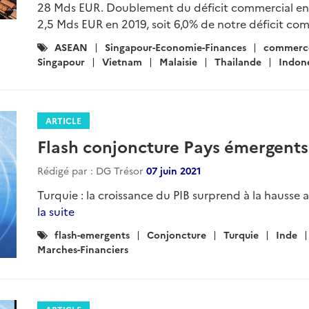
28 Mds EUR. Doublement du déficit commercial en 
2,5 Mds EUR en 2019, soit 6,0% de notre déficit comm
Catégories
ASEAN
Singapour-Economie-Finances
commerce
:
Singapour
Vietnam
Malaisie
Thailande
Indon
ARTICLE
Flash conjoncture Pays émergents
Rédigé par : DG Trésor
07 juin 2021
Turquie : la croissance du PIB surprend à la hausse au 
la suite
Catégories
flash-emergents
Conjoncture
Turquie
Inde
:
Marches-Financiers