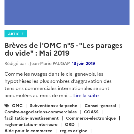
ARTICLE
Brèves de l'OMC n°5 - "Les parages
du vide" : Mai 2019
Rédigé par : Jean-Marie PAUGAM
13 juin 2019
Comme les nuages dans le ciel genevois, les
hypothèses les plus sombres d’aggravation des
tensions commerciales internationales se sont
accumulées au mois de mai....
Lire la suite
Catégories
OMC
Subventions-a-la-peche
Conseil-general
:
Comite-negociations-commerciales
COASS
facilitation-investissement
Commerce-electronique
reglementation-interieure
ORD
Aide-pour-le-commerce
regles-origine