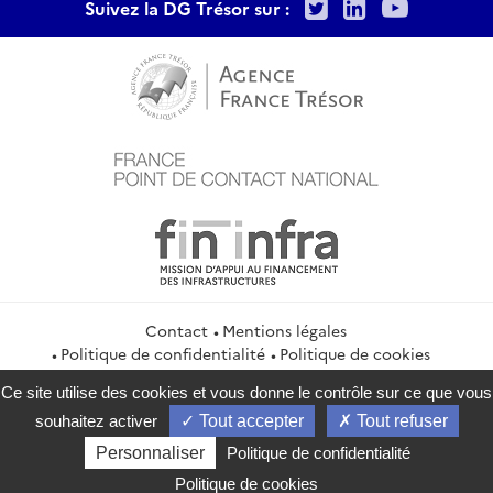
Twitter
LinkedIn
Youtu
Suivez la DG Trésor sur :
Contact
Mentions légales
Politique de confidentialité
Politique de cookies
Gestion des cookies
Flux RSS
Ce site utilise des cookies et vous donne le contrôle sur ce que vous
service-public.gouv.fr
legifrance.gouv.fr
info.gouv.fr
souhaitez activer
Tout accepter
Tout refuser
data.gouv.fr
Personnaliser
Politique de confidentialité
2026 Direction générale du Trésor
Politique de cookies