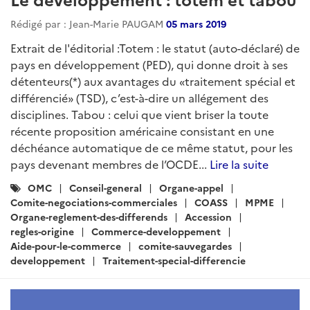
Rédigé par : Jean-Marie PAUGAM
05 mars 2019
Extrait de l'éditorial :Totem : le statut (auto-déclaré) de
pays en développement (PED), qui donne droit à ses
détenteurs(*) aux avantages du «traitement spécial et
différencié» (TSD), c’est-à-dire un allégement des
disciplines. Tabou : celui que vient briser la toute
récente proposition américaine consistant en une
déchéance automatique de ce même statut, pour les
pays devenant membres de l’OCDE...
Lire la suite
Catégories
OMC
Conseil-general
Organe-appel
:
Comite-negociations-commerciales
COASS
MPME
Organe-reglement-des-differends
Accession
regles-origine
Commerce-developpement
Aide-pour-le-commerce
comite-sauvegardes
developpement
Traitement-special-differencie