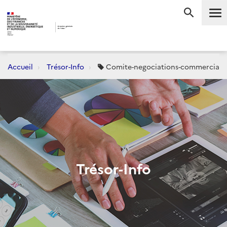
Me
RECHERC
Accueil
Trésor-Info
Comite-negociations-commerciale
Trésor-Info