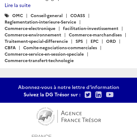
Lire la suite
Catégories
OMC
Conseil-general
COASS
:
Reglementation-interieure-Service
Commerce-electronique
facilitation-investissement
Commerce-environnement
Commerce-marchandises
Traitement-special-differencie
SPS
EPC
ORD
CBFA
Comite-negociations-commerciales
Commerce-service-en-session-speciale
Commerce-transfert-technologie
Abonnez-vous à notre lettre d'information
Twitter
LinkedIn
Youtu
Suivez la DG Trésor sur :