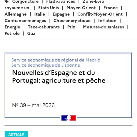
Catégories
Conjoncture
Flash-avances
Zone-Euro
:
royaume-uni
Etats-Unis
Moyen-Orient
France
Allemagne
Italie
Espagne
Conflit-Moyen-Orient
Confiance-menages
Choc-energetique
Inflation
Energie
Taxe-caburants
Prix
Mesures-douanieres
Petrole
Gaz
ARTICLE