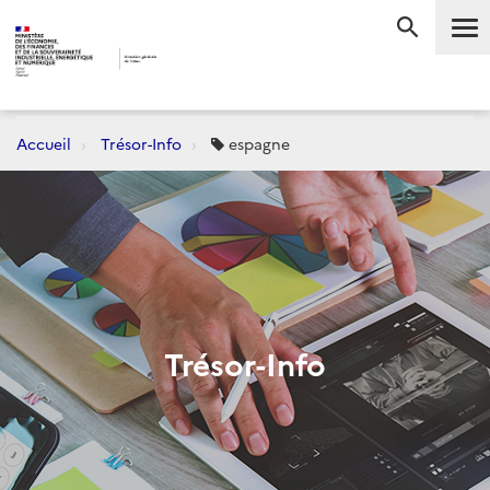
Me
RECHERC
Accueil
Trésor-Info
espagne
Trésor-Info