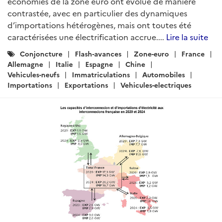
économies de la zone euro ont évolué de manière
contrastée, avec en particulier des dynamiques
d’importations hétérogènes, mais ont toutes été
caractérisées une électrification accrue....
Lire la suite
Catégories
Conjoncture
Flash-avances
Zone-euro
France
:
Allemagne
Italie
Espagne
Chine
Vehicules-neufs
Immatriculations
Automobiles
Importations
Exportations
Vehicules-electriques