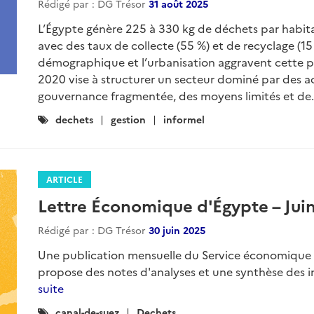
Rédigé par : DG Trésor
31 août 2025
L’Égypte génère 225 à 330 kg de déchets par habitan
avec des taux de collecte (55 %) et de recyclage (15
démographique et l’urbanisation aggravent cette pre
2020 vise à structurer un secteur dominé par des a
gouvernance fragmentée, des moyens limités et de.
Catégories
dechets
gestion
informel
:
ARTICLE
Lettre Économique d'Égypte – Jui
Rédigé par : DG Trésor
30 juin 2025
Une publication mensuelle du Service économique du
propose des notes d'analyses et une synthèse des 
suite
Catégories
canal-de-suez
Dechets