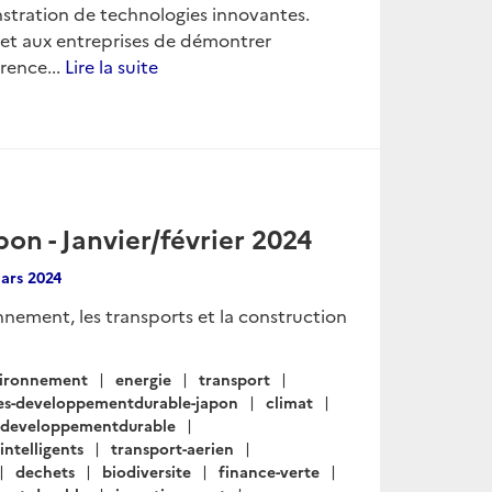
stration de technologies innovantes.
ermet aux entreprises de démontrer
rence...
Lire la suite
n - Janvier/février 2024
ars 2024
onnement, les transports et la construction
ironnement
energie
transport
tes-developpementdurable-japon
climat
s-developpementdurable
intelligents
transport-aerien
dechets
biodiversite
finance-verte