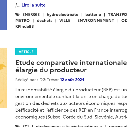
/...
Lire la suite
Catégories
ENERGIE
hydroelectricite
batterie
TRANSPO
:
METRO
dechets
VILLE
ENVIRONNEMENT
O
RPIndeBS
ARTICLE
Etude comparative internationale 
élargie du producteur
Rédigé par : DG Trésor
12 août 2024
La responsabilité élargie du producteur (REP) est u
environnementale confiant la prise en charge de tou
gestion des déchets aux acteurs économiques respo
L’efficacité et l’efficience des REP en France interro
économiques (Suisse, Corée du Sud, Slovénie, Autri
Catégories
ECI
etude-comparative-internationale
reseau-in