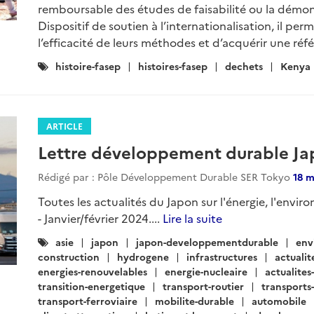
remboursable des études de faisabilité ou la démon
Dispositif de soutien à l’internationalisation, il p
l’efficacité de leurs méthodes et d’acquérir une réfé
Catégories
histoire-fasep
histoires-fasep
dechets
Kenya
:
ARTICLE
Lettre développement durable Japo
Rédigé par : Pôle Développement Durable SER Tokyo
18 m
Toutes les actualités du Japon sur l'énergie, l'envir
- Janvier/février 2024....
Lire la suite
Catégories
asie
japon
japon-developpementdurable
env
:
construction
hydrogene
infrastructures
actuali
energies-renouvelables
energie-nucleaire
actualite
transition-energetique
transport-routier
transports-
transport-ferroviaire
mobilite-durable
automobile