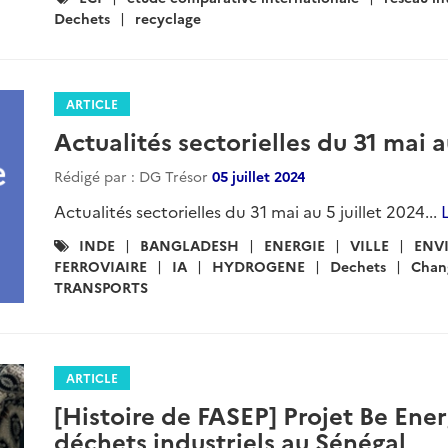
:
Dechets
recyclage
ARTICLE
Actualités sectorielles du 31 mai a
Rédigé par : DG Trésor
05 juillet 2024
Actualités sectorielles du 31 mai au 5 juillet 2024...
L
Catégories
INDE
BANGLADESH
ENERGIE
VILLE
ENV
:
FERROVIAIRE
IA
HYDROGENE
Dechets
Chan
TRANSPORTS
ARTICLE
[Histoire de FASEP] Projet Be Ene
déchets industriels au Sénégal