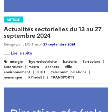
ARTICLE
Actualités sectorielles du 13 au 27
septembre 2024
Rédigé par : DG Trésor
27 septembre 2024
......
Lire la suite
Catégories
energie
hydroelectricite
batterie
ferroviare
:
autoroutes
metro
dechets
ville
environnement
ODD
telecommunications
numerique
RPIndeBS
TRANSPORTS