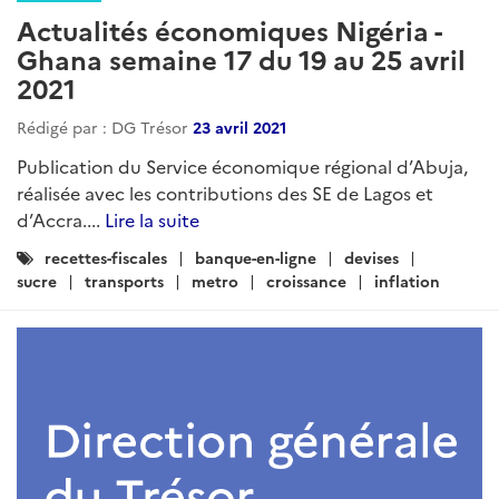
Actualités économiques Nigéria -
Ghana semaine 17 du 19 au 25 avril
2021
Rédigé par : DG Trésor
23 avril 2021
Publication du Service économique régional d’Abuja,
réalisée avec les contributions des SE de Lagos et
d’Accra....
Lire la suite
Catégories
recettes-fiscales
banque-en-ligne
devises
:
sucre
transports
metro
croissance
inflation