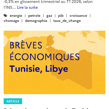
-0,3% en glissement trimestriel au T1 2026, selon
l’INS....
Lire la suite
Catégories
energie
petrole
gaz
pib
croissance
:
chomage
demographie
taux_de_change
ARTICLE