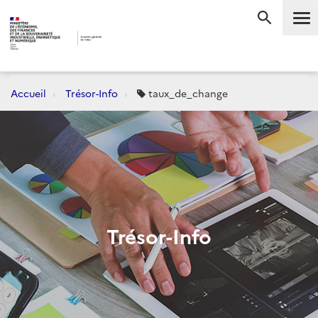
Me
RECHERC
Accueil
Trésor-Info
taux_de_change
Trésor-Info