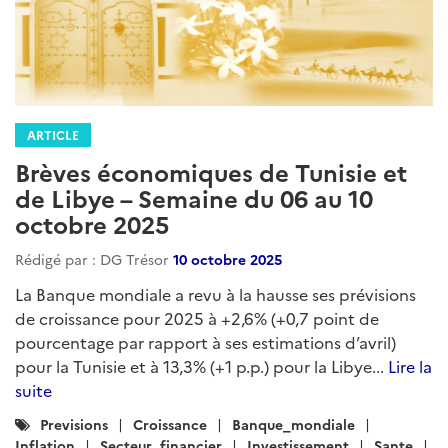
ARTICLE
Brèves économiques de Tunisie et
de Libye – Semaine du 06 au 10
octobre 2025
Rédigé par : DG Trésor
10 octobre 2025
La Banque mondiale a revu à la hausse ses prévisions
de croissance pour 2025 à +2,6% (+0,7 point de
pourcentage par rapport à ses estimations d’avril)
pour la Tunisie et à 13,3% (+1 p.p.) pour la Libye...
Lire la
suite
Catégories
Previsions
Croissance
Banque_mondiale
:
Inflation
Secteur_financier
Investissement
Sante