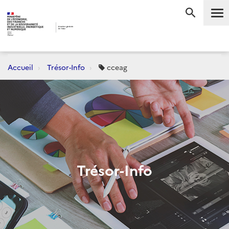
Me
RECHERC
Accueil
Trésor-Info
cceag
Trésor-Info