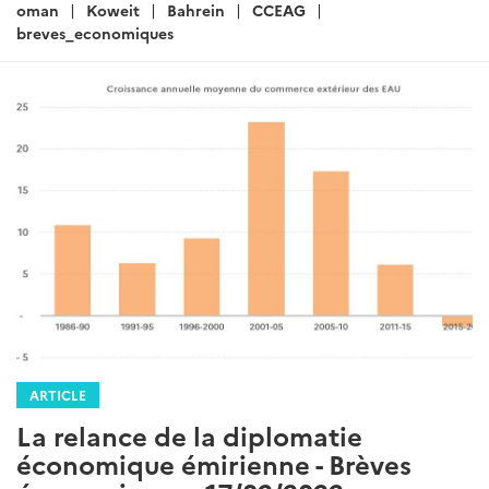
:
oman
Koweit
Bahrein
CCEAG
breves_economiques
ARTICLE
La relance de la diplomatie
économique émirienne - Brèves