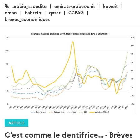
Catégories
arabie_saoudite
emirats-arabes-unis
koweit
:
oman
bahrein
qatar
CCEAG
breves_economiques
ARTICLE
C'est comme le dentifrice... - Brèves