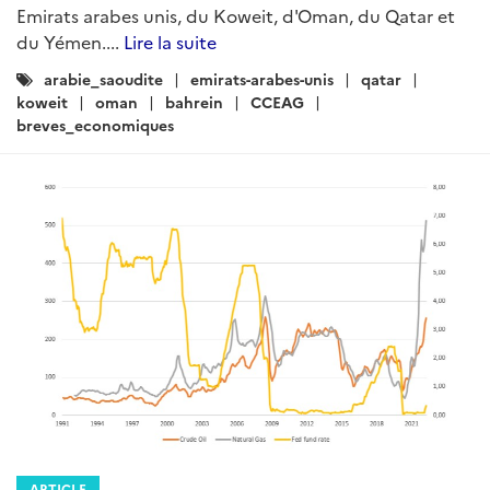
Emirats arabes unis, du Koweit, d'Oman, du Qatar et
du Yémen....
Lire la suite
Catégories
arabie_saoudite
emirats-arabes-unis
qatar
:
koweit
oman
bahrein
CCEAG
breves_economiques
ARTICLE