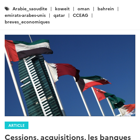
Catégories
Arabie_saoudite
koweit
oman
bahrein
:
emirats-arabes-unis
qatar
CCEAG
breves_economiques
ARTICLE
Cessions, acquisitions, les banques