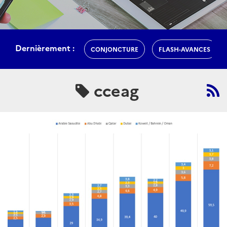
Dernièrement :
CONJONCTURE
FLASH-AVANCES
cceag