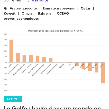
Catégories
Arabie_saoudite
Emirats-arabes-unis
Qatar
:
Koweit
Oman
Bahrein
CCEAG
breves_economiques
ARTICLE
Le Golfe : havre dans un monde en