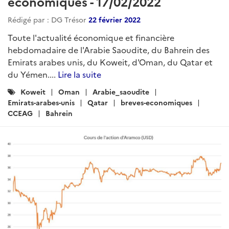
économiques - 17/02/2022
Rédigé par : DG Trésor
22 février 2022
Toute l'actualité économique et financière
hebdomadaire de l'Arabie Saoudite, du Bahrein des
Emirats arabes unis, du Koweit, d'Oman, du Qatar et
du Yémen....
Lire la suite
Catégories
Koweit
Oman
Arabie_saoudite
:
Emirats-arabes-unis
Qatar
breves-economiques
CCEAG
Bahrein