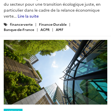
du secteur pour une transition écologique juste, en
particulier dans le cadre de la relance économique
verte...
Lire la suite
Catégories
finance-verte
Finance-Durable
:
Banque-de-France
ACPR
AMF