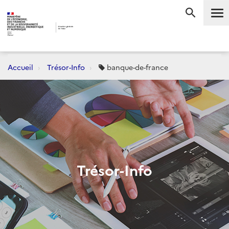
Me
RECHERC
Accueil
Trésor-Info
banque-de-france
Trésor-Info