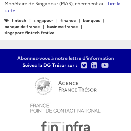
Monétaire de Singapour (MAS), cherchent ai...
Lire la
suite
Catégories
fintech
singapour
finance
banques
:
banque-de-france
business-france
singapore-fintech-festival
Abonnez-vous à notre lettre d'information
Twitter
LinkedIn
Youtu
Suivez la DG Trésor sur :