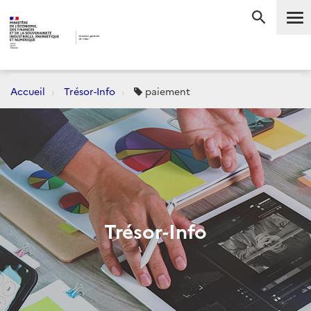
Me
RECHERC
Accueil
Trésor-Info
paiement
Trésor-Info