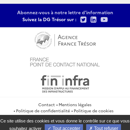
Abonnez-vous à notre lettre d'information
Twitter
LinkedIn
Youtu
Suivez la DG Trésor sur :
Contact
Mentions légales
Politique de confidentialité
Politique de cookies
Gestion des cookies
Flux RSS
Ce site utilise des cookies et vous donne le contrôle sur ce que vous
service-public.gouv.fr
legifrance.gouv.fr
info.gouv.fr
souhaitez activer
Tout accepter
Tout refuser