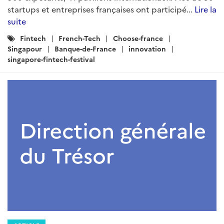
startups et entreprises françaises ont participé...
Lire la
suite
Catégories
Fintech
French-Tech
Choose-france
:
Singapour
Banque-de-France
innovation
singapore-fintech-festival