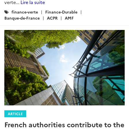
verte...
Lire la suite
Catégories
finance-verte
Finance-Durable
:
Banque-de-France
ACPR
AMF
ARTICLE
French authorities contribute to the