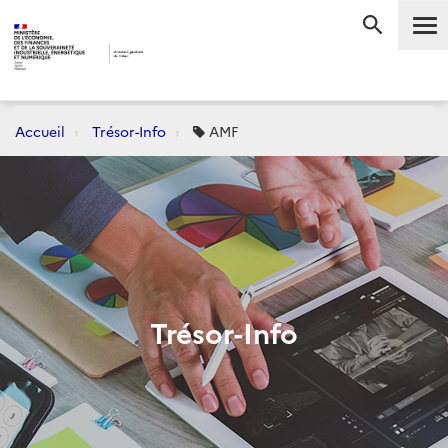
Me
RECHERC
Accueil
Trésor-Info
AMF
Trésor-Info