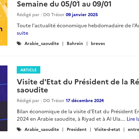
Semaine du 05/01 au 09/01
Rédigé par : DG Trésor
09 janvier 2025
Toute l'actualité économique hebdomadaire de l'Ara
suite
Catégories
Arabie_saoudite
Bahrein
breves
:
ARTICLE
Visite d'Etat du Président de la 
saoudite
Rédigé par : DG Trésor
17 décembre 2024
Bilan économique de la visite d'Etat du Présiden
2024 en Arabie saoudite, à Riyad et à Al Ula....
Lire l
Catégories
Arabie_saoudite
President
Visite-d-etat
entre
: