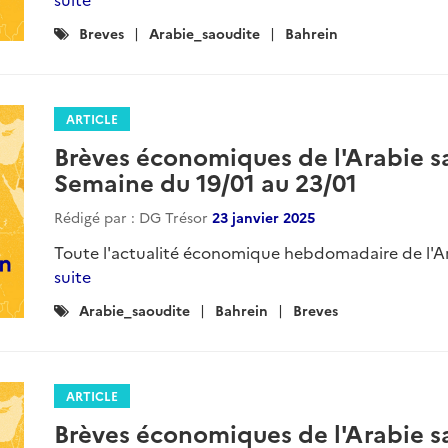
Catégories
Breves
Arabie_saoudite
Bahrein
:
ARTICLE
Brèves économiques de l'Arabie sa
Semaine du 19/01 au 23/01
Rédigé par : DG Trésor
23 janvier 2025
Toute l'actualité économique hebdomadaire de l'Ara
suite
Catégories
Arabie_saoudite
Bahrein
Breves
:
ARTICLE
Brèves économiques de l'Arabie sa