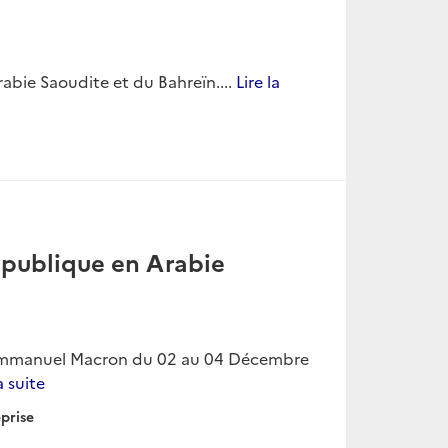
bie Saoudite et du Bahreïn....
Lire la
République en Arabie
t Emmanuel Macron du 02 au 04 Décembre
a suite
prise