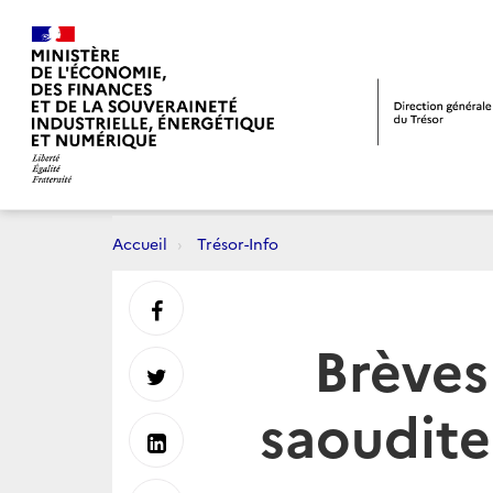
Accueil
Trésor-Info
Partager
Brèves
sur
Partager
saoudite
Facebook
sur
Partager
Twitter