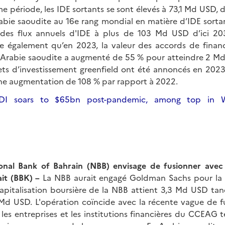
me période, les IDE sortants se sont élevés à 73,1 Md USD
abie saoudite au 16e rang mondial en matière d’IDE sortan
 des flux annuels d'IDE à plus de 103 Md USD d’ici 20
e également qu’en 2023, la valeur des accords de finan
 Arabie saoudite a augmenté de 55 % pour atteindre 2 Md
ets d’investissement greenfield ont été annoncés en 2023
ne augmentation de 108 % par rapport à 2022.
FDI soars to $65bn post-pandemic, among top in W
onal Bank of Bahrain (NBB) envisage de fusionner avec 
it (BBK) –
La NBB aurait engagé Goldman Sachs pour la c
capitalisation boursière de la NBB attient 3,3 Md USD tand
 Md USD. L'opération coïncide avec la récente vague de fu
 les entreprises et les institutions financières du CCEAG