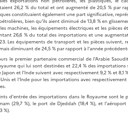
ales exportations non pétrolières, les plastiques, le c
taient 26,2 % du total et ont augmenté de 20,5 % par rap
ques constituaient également une part significative, repr
étrolières, bien qu'ils aient diminué de 13,8 % en glissem
les machines, les équipements électriques et les pièces ét
entant 26,6 % du total des importations et une augmenta
023. Les équipements de transport et les pièces suivent, r
 mais diminuant de 24,5 % par rapport à l'année précédent
ours le premier partenaire commercial de l'Arabie Saoudi
oyaume qui lui sont destinées et 22,4 % des importations 
e Japon et l'Inde suivent avec respectivement 9,2 % et 8,1 
s-Unis et l'Inde pour les importations avec respectivement
es.
ints d'entrée des importations dans le Royaume sont le 
m (29,7 %), le port de Djeddah (18,4 %), et l'aéroport 
3 %).