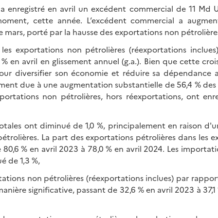
 a enregistré en avril un excédent commercial de 11 Md 
moment, cette année. L’excédent commercial a augme
 mars, porté par la hausse des exportations non pétrolière
les exportations non pétrolières (réexportations inclu
 en avril en glissement annuel (g.a.). Bien que cette croi
our diversifier son économie et réduire sa dépendance au
ment due à une augmentation substantielle de 56,4 % des 
xportations non pétrolières, hors réexportations, ont enr
totales ont diminué de 1,0 %, principalement en raison d'u
étrolières. La part des exportations pétrolières dans les e
e 80,6 % en avril 2023 à 78,0 % en avril 2024. Les importa
é de 1,3 %,
tations non pétrolières (réexportations inclues) par rappo
anière significative, passant de 32,6 % en avril 2023 à 37,1