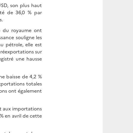
USD, son plus haut
nté de 36,0 % par
s.
es) du royaume ont
ssance souligne les
 pétrole, elle est
réexportations sur
egistré une hausse
ne baisse de 4,2 %
xportations totales
tions ont également
rt aux importations
 % en avril de cette