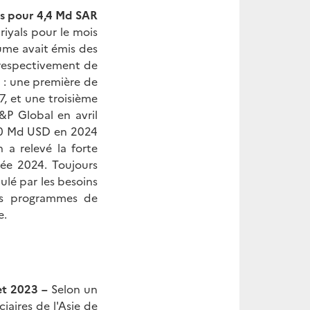
als pour 4,4 Md SAR
riyals pour le mois
ume avait émis des
 respectivement de
s : une première de
, et une troisième
P Global en avril
170 Md USD en 2024
a relevé la forte
née 2024. Toujours
ulé par les besoins
les programmes de
e.
et 2023 –
Selon un
iaires de l'Asie de