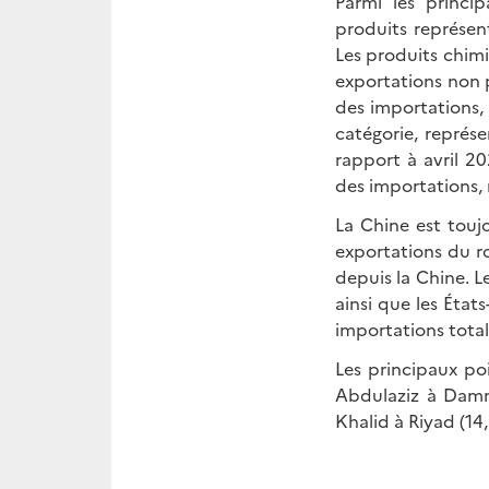
Parmi les princip
produits représen
Les produits chimi
exportations non p
des importations, 
catégorie, représ
rapport à avril 2
des importations,
La Chine est touj
exportations du r
depuis la Chine. L
ainsi que les État
importations total
Les principaux po
Abdulaziz à Damma
Khalid à Riyad (14,