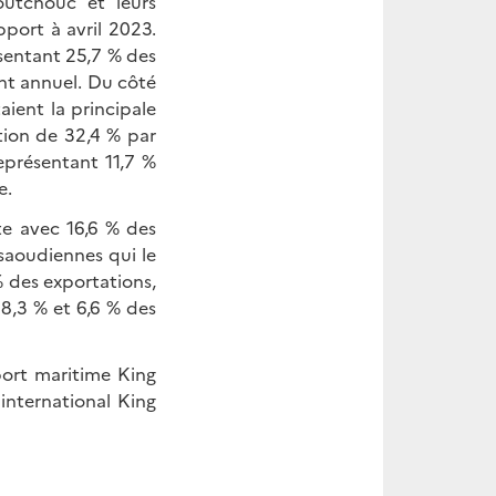
aoutchouc et leurs
port à avril 2023.
ésentant 25,7 % des
ent annuel. Du côté
aient la principale
tion de 32,4 % par
eprésentant 11,7 %
e.
te avec 16,6 % des
saoudiennes qui le
% des exportations,
 8,3 % et 6,6 % des
port maritime King
international King