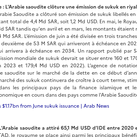
 : L'Arabie saoudite clôture une émission de sukuk en riy
rabie Saoudite a clôturé son émission de sukuk libellés en 
tant total de 4,4 Md SAR, soit 1,2 Md USD. En mai, le Roya
d SAR tandis qu'en avril et en mars, les montants étaient
 Md SAR. L’émission de juin a été divisée en trois tranche
 deuxième de 53 M SAR qui arriveront à échéance en 2027
i arrivera à échéance en 2034. Un rapport publié par S&
mission mondiale de sukuk devrait se situer entre 160 et 
 2023 et 179,4 Md USD en 2022). L’agence de notation 
bie saoudite sur le marché de la dette en ce début d’an
 marché des sukuk continuera de croître à court terme, stim
ans les principaux pays de la finance islamique et 
onomique en cours dans des pays comme l'Arabie Saoudit
s $1.17bn from June sukuk issuance | Arab News
 L'Arabie saoudite a attiré 65,1 Md USD d’IDE entre 2020 
D, le royaume se place ainsi parmi les principaux bénéfic