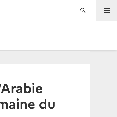
Men
RECHERCHE
'Arabie
emaine du