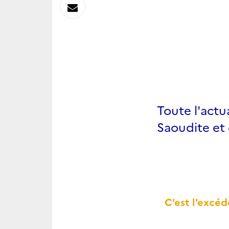
sur
Envoyer
Linkedin
par
Messagerie
Toute l'act
Saoudite et 
C'est l'excé