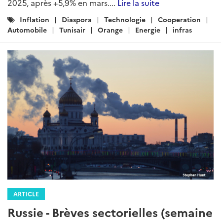
2025, après +5,9% en mars....
Lire la suite
Catégories
Inflation
Diaspora
Technologie
Cooperation
:
Automobile
Tunisair
Orange
Energie
infras
ARTICLE
Russie - Brèves sectorielles (semaine