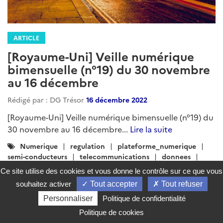
ARTICLE
[Royaume-Uni] Veille numérique
bimensuelle (n°19) du 30 novembre
au 16 décembre
Rédigé par : DG Trésor
16 décembre 2022
[Royaume-Uni] Veille numérique bimensuelle (n°19) du
30 novembre au 16 décembre...
Lire la suite
Catégories
Numerique
regulation
plateforme_numerique
:
semi-conducteurs
telecommunications
donnees
intelligence-artificielle
start-ups
technologie
Ce site utilise des cookies et vous donne le contrôle sur ce que vous
innovation
souhaitez activer
Tout accepter
Tout refuser
Personnaliser
Politique de confidentialité
Politique de cookies