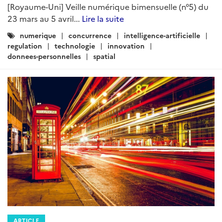
[Royaume-Uni] Veille numérique bimensuelle (n°5) du
23 mars au 5 avril...
Lire la suite
Catégories
numerique
concurrence
intelligence-artificielle
:
regulation
technologie
innovation
donnees-personnelles
spatial
ARTICLE