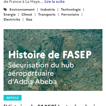
de France à La Haye....
Lire la suite
Catégories
Environnement
Industrie
Technologie
:
Energie
Climat
Transports
Ferroviaire
Electricite
Gaz
ARTICLE