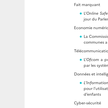
Fait marquant
L’
Online Safe
jour du Parl
Economie numériq
La Commiss
communes a a
Télécommunicatio
L’
Ofcom
a pu
par les systè
Données et intellig
L’Informatio
pour l’utilis
d’enfants
Cyber-sécuri