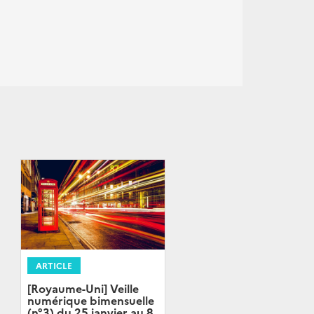
ARTICLE
[Royaume-Uni] Veille
numérique bimensuelle
(n°3) du 25 janvier au 8