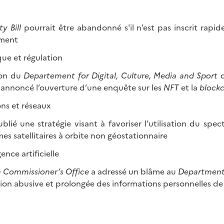
ty Bill
pourrait être abandonné s'il n’est pas inscrit rapi
ement
ue et régulation
ion du
Departement for Digital, Culture, Media and Sport
d
nnoncé l’ouverture d’une enquête sur les
NFT
et la
block
ns et réseaux
blié une stratégie visant à favoriser l’utilisation du spec
mes satellitaires à orbite non géostationnaire
ence artificielle
n Commissioner’s Office
a adressé un blâme au
Department
ation abusive et prolongée des informations personnelles de
té