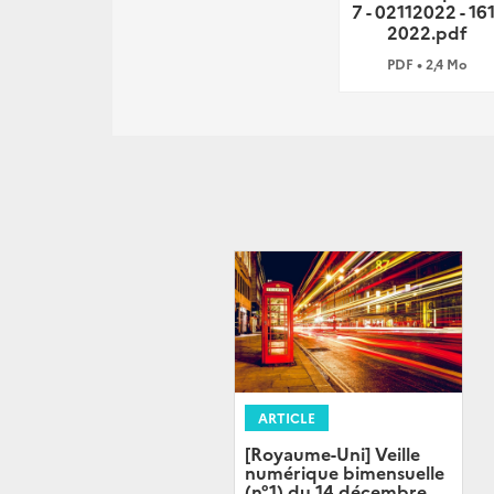
7 - 02112022 - 16
2022.pdf
PDF • 2,4 Mo
ARTICLE
[Royaume-Uni] Veille
numérique bimensuelle
(n°1) du 14 décembre