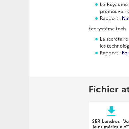
Le Royaume-U
promouvoir d
Rapport :
Nat
Ecosystème tech
La secrétaire
les technolog
Rapport :
Equ
Fichier a
file_download
SER Londres - Vei
le numérique n°