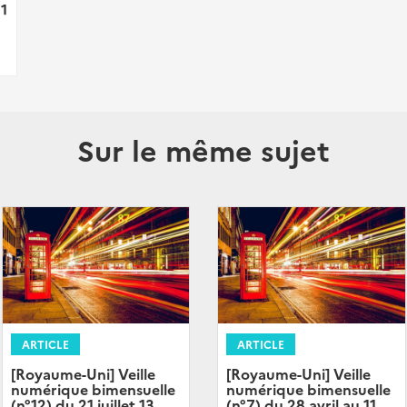
11
Sur le même sujet
ARTICLE
ARTICLE
[Royaume-Uni] Veille
[Royaume-Uni] Veille
numérique bimensuelle
numérique bimensuelle
(n°12) du 21 juillet 13
(n°7) du 28 avril au 11