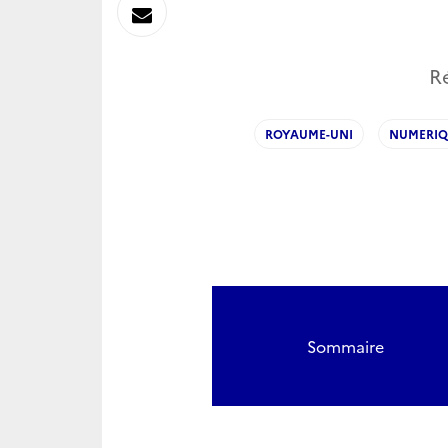
sur
Envoyer
Linkedin
par
R
Messagerie
ROYAUME-UNI
NUMERIQ
Sommaire