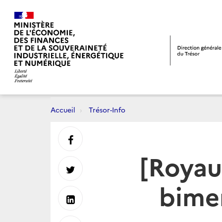
Accueil
Trésor-Info
Partager
[Royau
sur
Partager
bimen
Facebook
sur
Partager
Twitter