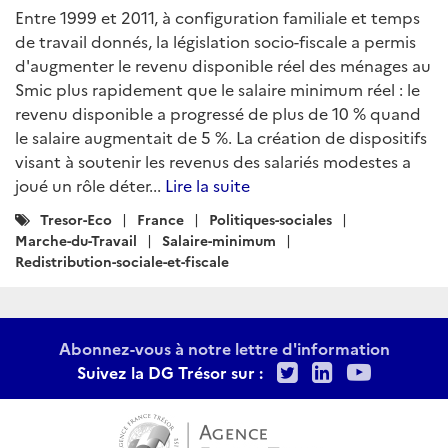
Entre 1999 et 2011, à configuration familiale et temps
de travail donnés, la législation socio-fiscale a permis
d'augmenter le revenu disponible réel des ménages au
Smic plus rapidement que le salaire minimum réel : le
revenu disponible a progressé de plus de 10 % quand
le salaire augmentait de 5 %. La création de dispositifs
visant à soutenir les revenus des salariés modestes a
joué un rôle déter...
Lire la suite
Catégories
Tresor-Eco
France
Politiques-sociales
:
Marche-du-Travail
Salaire-minimum
Redistribution-sociale-et-fiscale
Abonnez-vous à notre lettre d'information
Twitter
LinkedIn
Youtu
Suivez la DG Trésor sur :